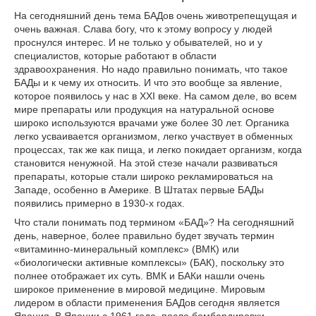
На сегодняшний день тема БАДов очень животрепещущая и
очень важная. Слава богу, что к этому вопросу у людей
проснулся интерес. И не только у обывателей, но и у
специалистов, которые работают в области
здравоохранения. Но надо правильно понимать, что такое
БАДы и к чему их относить. И что это вообще за явление,
которое появилось у нас в XXI веке. На самом деле, во всем
мире препараты или продукция на натуральной основе
широко используются врачами уже более 30 лет. Органика
легко усваивается организмом, легко участвует в обменных
процессах, так же как пища, и легко покидает организм, когда
становится ненужной. На этой стезе начали развиваться
препараты, которые стали широко рекламироваться на
Западе, особенно в Америке. В Штатах первые БАДы
появились примерно в 1930-х годах.
Что стали понимать под термином «БАД»? На сегодняшний
день, наверное, более правильно будет звучать термин
«витаминно-минеральный комплекс» (ВМК) или
«биологически активные комплексы» (БАК), поскольку это
полнее отображает их суть. ВМК и БАКи нашли очень
широкое применение в мировой медицине. Мировым
лидером в области применения БАДов сегодня является