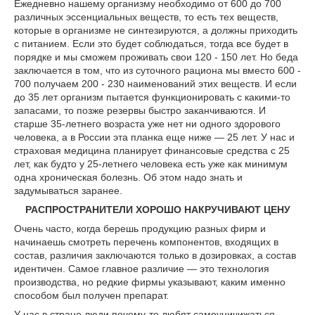
Ежедневно нашему организму необходимо от 600 до 700
различных эссенциальных веществ, то есть тех веществ,
которые в организме не синтезируются, а должны приходить
с питанием. Если это будет соблюдаться, тогда все будет в
порядке и мы сможем проживать свои 120 - 150 лет. Но беда
заключается в том, что из суточного рациона мы вместо 600 -
700 получаем 200 - 230 наименований этих веществ. И если
до 35 лет организм пытается функционировать с какими-то
запасами, то позже резервы быстро заканчиваются. И
старше 35-летнего возраста уже нет ни одного здорового
человека, а в России эта планка еще ниже — 25 лет. У нас и
страховая медицина планирует финансовые средства с 25
лет, как будто у 25-летнего человека есть уже как минимум
одна хроническая болезнь. Об этом надо знать и
задумываться заранее.
РАСПРОСТРАНИТЕЛИ ХОРОШО НАКРУЧИВАЮТ ЦЕНУ
Очень часто, когда берешь продукцию разных фирм и
начинаешь смотреть перечень компонентов, входящих в
состав, различия заключаются только в дозировках, а состав
идентичен. Самое главное различие — это технология
производства, но редкие фирмы указывают, каким именно
способом был получен препарат.
У нас в стране люди почему-то любят самоуничижаться,