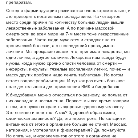
препаратам.
Сегодня фарминдустрия развивается очень стремительно, и
это приводит к негативным последствиям. На четвертое
место среди причин по количеству больных людей вышли
лекарственные заболевания. А по причине массовой
смертности во всем мире на 7-м месте тоже лекарственные
заболевания. Часто люди мучаются и страдают не от
хронической болезни, а от последствий проводимого
лечения. Мы прекрасно знаем, что, принимая лекарства, мы
одно лечим, а другое калечим. Лекарства нам всегда будут
нужны, когда нужно срочно спасти человека от смерти —
инфаркты, инсульты, тяжелые воспаления легких, почек — и
массу других проблем надо лечить таблетками. Но потом
встает вопрос реабилитации. И тут как раз очень большое
поле деятельности для применения ВМК и биодобавок.
К биодобавкам можно относиться по-разному, но польза от
них очевидна и несомненна. Первое: мы все время говорим
о том, что нужно сохранять здоровье здоровому человеку.
Это логично и понятно. А как? Здоровый образ жизни,
физическая активность? Да, это играет роль. Но кальция и
витаминов от этого в организме больше не станет. Массаж,
натирания, иглотерапия и физиотерапия? Да, пожалуйста!
Но опять же, микроэлементов от этого в организме не