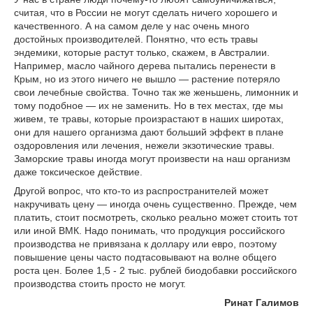
считая, что в России не могут сделать ничего хорошего и
качественного. А на самом деле у нас очень много
достойных производителей. Понятно, что есть травы
эндемики, которые растут только, скажем, в Австралии.
Например, масло чайного дерева пытались перенести в
Крым, но из этого ничего не вышло — растение потеряло
свои лечебные свойства. Точно так же женьшень, лимонник и
тому подобное — их не заменить. Но в тех местах, где мы
живем, те травы, которые произрастают в наших широтах,
они для нашего организма дают б
о
льший эффект в плане
оздоровления или лечения, нежели экзотические травы.
Заморские травы иногда могут произвести на наш организм
даже токсическое действие.
Другой вопрос, что кто-то из распространителей может
накручивать цену — иногда очень существенно. Прежде, чем
платить, стоит посмотреть, сколько реально может стоить тот
или иной ВМК. Надо понимать, что продукция российского
производства не привязана к доллару или евро, поэтому
повышение цены часто подтасовывают на волне общего
роста цен. Более 1,5 - 2 тыс. рублей биодобавки российского
производства стоить просто не могут.
Ринат Галимов