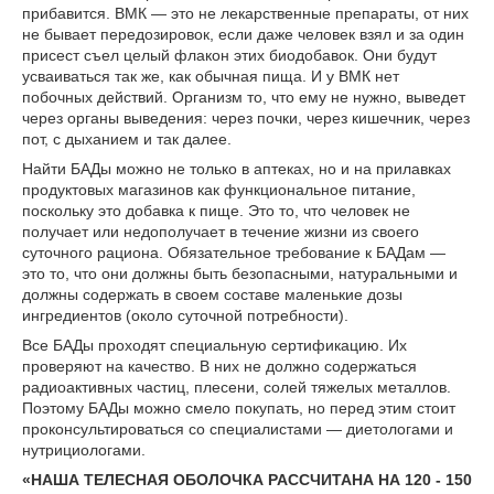
прибавится. ВМК — это не лекарственные препараты, от них
не бывает передозировок, если даже человек взял и за один
присест съел целый флакон этих биодобавок. Они будут
усваиваться так же, как обычная пища. И у ВМК нет
побочных действий. Организм то, что ему не нужно, выведет
через органы выведения: через почки, через кишечник, через
пот, с дыханием и так далее.
Найти БАДы можно не только в аптеках, но и на прилавках
продуктовых магазинов как функциональное питание,
поскольку это добавка к пище. Это то, что человек не
получает или недополучает в течение жизни из своего
суточного рациона. Обязательное требование к БАДам —
это то, что они должны быть безопасными, натуральными и
должны содержать в своем составе маленькие дозы
ингредиентов (около суточной потребности).
Все БАДы проходят специальную сертификацию. Их
проверяют на качество. В них не должно содержаться
радиоактивных частиц, плесени, солей тяжелых металлов.
Поэтому БАДы можно смело покупать, но перед этим стоит
проконсультироваться со специалистами — диетологами и
нутрициологами.
«НАША ТЕЛЕСНАЯ ОБОЛОЧКА РАССЧИТАНА НА 120 - 150