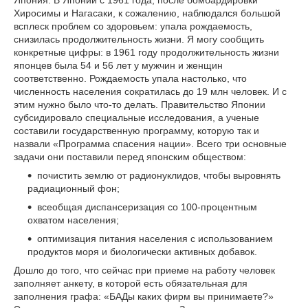
Япония. В Японии с 1961 года, после бомбардировки
Хиросимы и Нагасаки, к сожалению, наблюдался большой
всплеск проблем со здоровьем: упала рождаемость,
снизилась продолжительность жизни. Я могу сообщить
конкретные цифры: в 1961 году продолжительность жизни
японцев была 54 и 56 лет у мужчин и женщин
соответственно. Рождаемость упала настолько, что
численность населения сократилась до 19 млн человек. И с
этим нужно было что-то делать. Правительство Японии
субсидировало специальные исследования, а ученые
составили государственную программу, которую так и
назвали «Программа спасения нации». Всего три основные
задачи они поставили перед японским обществом:
почистить землю от радионуклидов, чтобы выровнять
радиационный фон;
всеобщая диспансеризация со 100-процентным
охватом населения;
оптимизация питания населения с использованием
продуктов моря и биологически активных добавок.
Дошло до того, что сейчас при приеме на работу человек
заполняет анкету, в которой есть обязательная для
заполнения графа: «БАДы каких фирм вы принимаете?»