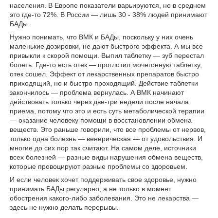
населения. В Европе показатели варьируются, но в среднем
это где-то 72%. В России — лишь 30 - 38% людей принимают
БАДы.
Нужно понимать, что ВМК и БАДы, поскольку у них очень
маленькие дозировки, не дают быстрого эффекта. А мы все
привыкли к скорой помощи. Выпил таблетку — зуб перестал
болеть. Где-то есть отек — проглотил мочегонную таблетку,
отек сошел. Эффект от лекарственных препаратов быстро
приходящий, но и быстро проходящий. Действие таблетки
закончилось — проблема вернулась. А ВМК начинают
действовать только через две-три недели после начала
приема, потому что это и есть суть метаболической терапии
— оказание человеку помощи в восстановлении обмена
веществ. Это раньше говорили, что все проблемы от нервов,
только одна болезнь — венерическая — от удовольствия. И
многие до сих пор так считают. На самом деле, источники
всех болезней — разные виды нарушения обмена веществ,
которые провоцируют разные проблемы со здоровьем.
И если человек хочет поддерживать свое здоровье, нужно
принимать БАДы регулярно, а не только в момент
обострения какого-либо заболевания. Это не лекарства —
здесь не нужно делать перерывы.