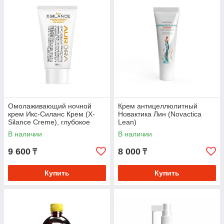
Омолаживающий ночной
Крем антицеллюлитный
крем Икс-Силанс Крем (X-
Новактика Лин (Novactica
Silance Creme), глубокое
Lean)
питание кожи лица, рук и
В наличии
В наличии
других частей
9 600
8 000
₸
₸
Купить
Купить