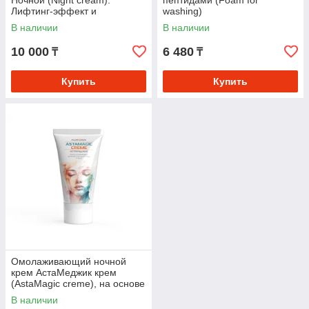
Ночной (Night cream).
пептидами (Foam for
Лифтинг-эффект и
washing)
омоложение 24/7
В наличии
В наличии
10 000
6 480
₸
₸
Купить
Купить
Омолаживающий ночной
крем АстаМеджик крем
(AstaMagic creme), на основе
коллоидного серебра и
В наличии
золота с Астаксантином и