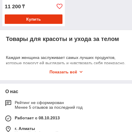
Ликопином
11 200
₸
Купить
Товары для красоты и ухода за телом
Каждая женщина заслуживает самых лучших продуктов,
которые помогут ей выглядеть и чувствовать себя прекрасно.
И одним из самых надежных производителей в этой области
Показать всё
является компания “Аврора”. Стремясь к инновациям и
качеству, этот производитель предлагает широкий спектр
товаров, которые помогут вам достичь и поддержать
естественную красоту.
О нас
Преимущества продукции от Аврора:
Рейтинг не сформирован
Натуральные ингредиенты. Все средства
Менее 5 отзывов за последний год
разработаны с использованием натурального сырья,
Работает с 08.10.2013
которое бережно заботится о вашей коже и волосах.
От органических масел и экстрактов до витаминов и
г. Алматы
минералов, каждый компонент продукта был