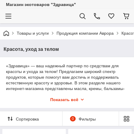
Магазин экотоваров "Здравица"
Товары и услуги
Продукция компании Аврора
Красот
Красота, уход за телом
«Здравица» — ваш надежный партнер по средствам для
красоты и ухода за телом! Предлагаем широкий спектр
продуктов, которые помогут вам достичь и поддерживать
естественную красоту и здоровье. В этом разделе нашего
интернет-магазина представлены масла, кремы, бальзамы-
кондиционеры и шампуни от проверенного производителя
Показать всё
Аврора
. Для постоянных клиентов действуют скидки,
доставляем заказы в любой город Казахстана.
Сортировка
0
Фильтры