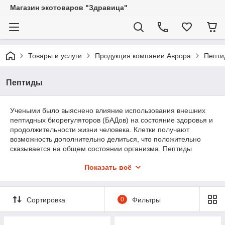
Магазин экотоваров "Здравица"
Товары и услуги
Продукция компании Аврора
Пепти
Пептиды
Учеными было выяснено влияние использования внешних
пептидных биорегуляторов (БАДов) на состояние здоровья и
продолжительности жизни человека. Клетки получают
возможность дополнительно делиться, что положительно
сказывается на общем состоянии организма. Пептиды
защищают наш организм от вредного воздействия токсинов,
Показать всё
насыщают их питательными веществами. В этом разделе
нашего интернет-магазина представлен грибной эликсир от
известного
производителя
“Аврора”.
Сортировка
0
Фильтры