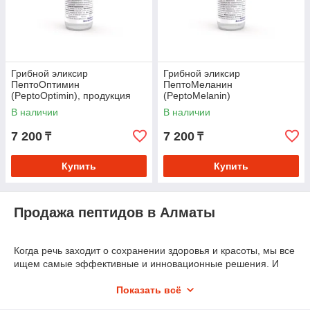
Грибной эликсир
Грибной эликсир
ПептоОптимин
ПептоМеланин
(PeptoOptimin), продукция
(PeptoMelanin)
компании Аврора
В наличии
В наличии
7 200
7 200
₸
₸
Купить
Купить
Продажа пептидов в Алматы
Когда речь заходит о сохранении здоровья и красоты, мы все
ищем самые эффективные и инновационные решения. И
одним из таких революционных открытий в области
косметологии и медицины являются пептиды от компании
Показать всё
“Аврора”. Эти небольшие, но мощные молекулы играют