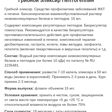
Грибной эликсир ПептоГеппин
Грибной эликсир. Cредство профилактики заболеваний ЖКТ
и печени. Биосинергически взаимообусловленный раствор
низкомолекулярных белков и пептидов. 15 мл.
Содержит композицию регуляторных пептидов. Биорегулятор
гомеостаза. Рекомендуется в качестве биорегулятора
противовоспалительного действия для профилактики
негативных изменений в печени, комплексной терапии
дисбактериоза, гастрита, колита, язвы желудка, эзофагита,
гепатита (включая лекарственные и вирусные гепатиты) и т.д.
Состав:
Водный раствор композиции низкомолекулярных
белков и пептидов (не более 10 кДа) по патенту № RU
2235481.
Способ применения:
развести 7-10 капель эликсира в 50 мл
воды (можно в коралловой). Принимать 2-3 раза в день. Курс
приема 2-3 месяца.
Форма выпуска:
флакон объемом 15 мл.
Условия хранения:
хранить в чистом, сухом, защищенном
от света месте при температуре +5 до +25 °С и
относительной влажности воздуха не более 75%.
Срок годности:
18 месяцев с даты изготовления.