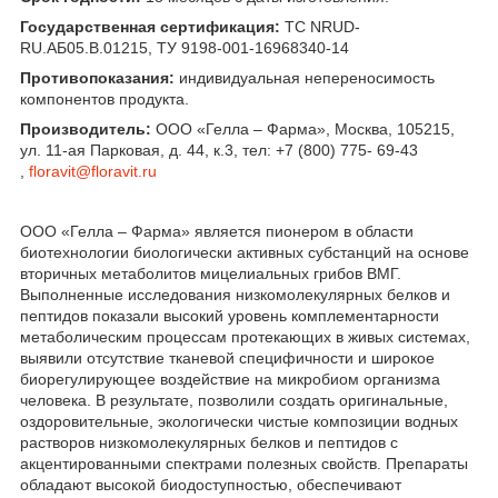
Государственная сертификация:
TC NRUD-
RU.AБ05.В.01215, ТУ 9198-001-16968340-14
Противопоказания:
индивидуальная непереносимость
компонентов продукта.
Производитель:
ООО «Гелла – Фарма», Москва, 105215,
ул. 11-ая Парковая, д. 44, к.3, тел: +7 (800) 775- 69-43
,
floravit@floravit.ru
ООО «Гелла – Фарма» является пионером в области
биотехнологии биологически активных субстанций на основе
вторичных метаболитов мицелиальных грибов ВМГ.
Выполненные исследования низкомолекулярных белков и
пептидов показали высокий уровень комплементарности
метаболическим процессам протекающих в живых системах,
выявили отсутствие тканевой специфичности и широкое
биорегулирующее воздействие на микробиом организма
человека. В результате, позволили создать оригинальные,
оздоровительные, экологически чистые композиции водных
растворов низкомолекулярных белков и пептидов с
акцентированными спектрами полезных свойств. Препараты
обладают высокой биодоступностью, обеспечивают