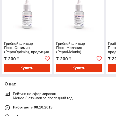
Грибной эликсир
Грибной эликсир
Гриб
ПептоОптимин
ПептоМеланин
Пепт
(PeptoOptimin), продукция
(PeptoMelanin)
прод
компании Аврора
Авр
7 200
7 200
7 2
₸
₸
Купить
Купить
О нас
Рейтинг не сформирован
Менее 5 отзывов за последний год
Работает с 08.10.2013