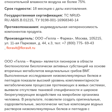
относительной влажности воздуха не более 75%.
Срок годности:
18 месяцев с даты изготовления.
Государственная сертификация:
TC NRUD-
RU.AБ05.В.01215, ТУ 9198-001-16968340-14
Противопоказания:
индивидуальная непереносимость
компонентов продукта.
Производитель:
ООО «Гелла – Фарма», Москва, 105215,
ул. 11-ая Парковая, д. 44, к.3, тел: +7 (800) 775- 69-43
,
floravit@floravit.ru
ООО «Гелла – Фарма» является пионером в области
биотехнологии биологически активных субстанций на основе
вторичных метаболитов мицелиальных грибов ВМГ.
Выполненные исследования низкомолекулярных белков и
пептидов показали высокий уровень комплементарности
метаболическим процессам протекающих в живых системах,
выявили отсутствие тканевой специфичности и широкое
биорегулирующее воздействие на микробиом организма
человека. В результате, позволили создать оригинальные,
оздоровительные, экологически чистые композиции водных
растворов низкомолекулярных белков и пептидов с