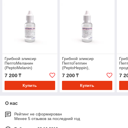
Грибной эликсир
Грибной эликсир
Гриб
ПептоМеланин
ПептоГеппин
Пепт
(PeptoMelanin)
(PeptoHeppin),
прод
заболевания ЖКТ и
Авр
7 200
7 200
7 2
₸
₸
печени, продукция
компании Аврора
Купить
Купить
О нас
Рейтинг не сформирован
Менее 5 отзывов за последний год