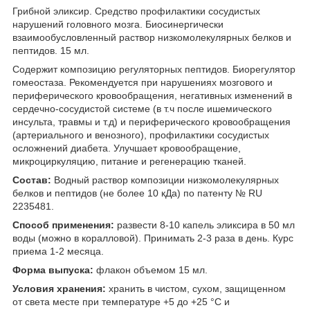
Грибной эликсир. Cредство профилактики сосудистых
нарушений головного мозга. Биосинергически
взаимообусловленный раствор низкомолекулярных белков и
пептидов. 15 мл.
Содержит композицию регуляторных пептидов. Биорегулятор
гомеостаза. Рекомендуется при нарушениях мозгового и
периферического кровообращения, негативных изменений в
сердечно-сосудистой системе (в т.ч после ишемического
инсульта, травмы и т.д) и периферического кровообращения
(артериального и венозного), профилактики сосудистых
осложнений диабета. Улучшает кровообращение,
микроциркуляцию, питание и регенерацию тканей.
Состав:
Водный раствор композиции низкомолекулярных
белков и пептидов (не более 10 кДа) по патенту № RU
2235481.
Способ применения:
развести 8-10 капель эликсира в 50 мл
воды (можно в коралловой). Принимать 2-3 раза в день. Курс
приема 1-2 месяца.
Форма выпуска:
флакон объемом 15 мл.
Условия хранения:
хранить в чистом, сухом, защищенном
от света месте при температуре +5 до +25 °С и