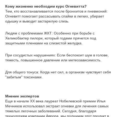
​Кому жизненно необходим курс Огневитта?
​Тем, кто восстанавливается после бронхитов и пневмоний:
Огневитт помогает рассасывать спайки в легких, убирает
одышку и выводит застарелую слизь.
​Людям с проблемами ЖКТ: Особенно при борьбе с
Хеликобактер пилори, который годами прячется под
защитными пленками на слизистой желудка.
​При сосудистых нарушениях: Если беспокоит шум в голове,
тяжесть, повышенное давление или метеозависимость.
​Для общего тонуса: Когда нет сил, а организм чувствует себя
"забитым" токсинами.
​Мнение экспертов
​Еще в начале XX века лауреат Нобелевской премии Илья
Мечников использовал экстракт огневки для лечения самых
тяжелых легочных заболеваний. Сегодня, благодаря
технологиям компании Аврора, мы получаем этот продукт в