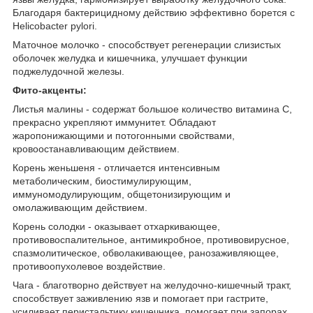
Благодаря бактерицидному действию эффективно борется с
Helicobacter pylori.
Маточное молочко - способствует регенерации слизистых
оболочек желудка и кишечника, улучшает функции
поджелудочной железы.
Фито-акценты:
Листья малины - содержат большое количество витамина С,
прекрасно укрепляют иммунитет. Обладают
жаропонижающими и потогонными свойствами,
кровоостанавливающим действием.
Корень женьшеня - отличается интенсивным
метаболическим, биостимулирующим,
иммуномодулирующим, общетонизирующим и
омолаживающим действием.
Корень солодки - оказывает отхаркивающее,
противовоспалительное, антимикробное, противовирусное,
спазмолитическое, обволакивающее, ранозаживляющее,
противоопухолевое воздействие.
Чага - благотворно действует на желудочно-кишечный тракт,
способствует заживлению язв и помогает при гастрите,
усиливает перистальтику кишечника, помогает при запорах.