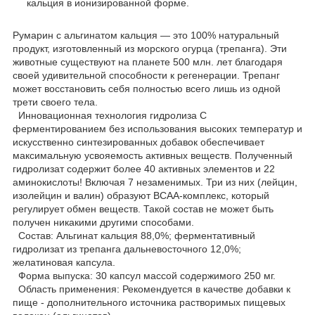
кальция в ионизированной форме.
Румарин с альгинатом кальция — это 100% натуральный
продукт, изготовленный из морского огурца (трепанга). Эти
животные существуют на планете 500 млн. лет благодаря
своей удивительной способности к регенерации. Трепанг
может восстановить себя полностью всего лишь из одной
трети своего тела.
Инновационная технология гидролиза С
ферментированием без использования высоких температур и
искусственно синтезированных добавок обеспечивает
максимальную усвояемость активных веществ. Полученный
гидролизат содержит более 40 активных элементов и 22
аминокислоты! Включая 7 незаменимых. Три из них (лейцин,
изолейцин и валин) образуют BCAA-комплекс, который
регулирует обмен веществ. Такой состав не может быть
получен никакими другими способами.
Состав: Альгинат кальция 88,0%; ферментативный
гидролизат из трепанга дальневосточного 12,0%;
желатиновая капсула.
Форма выпуска: 30 капсул массой содержимого 250 мг.
Область применения: Рекомендуется в качестве добавки к
пище - дополнительного источника растворимых пищевых