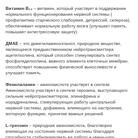
Витамин B₁₂
– витамин, который участвует в поддержании
нормального функционирования нервной системы (
профилактика старческого слабоумия, депрессий, склероза),
обеспечивает нормальную работу мозга (улучшает память,
повышает антистрессовую защиту).
ДМАЕ
– это диметиламиноэтанол, природное вещество,
являющееся предшественником нейротрансмиттера
ацетилхолина, который способен стимулировать синтез
фосфатидилхолина, важного элемента клеточных мембран,
способствует повышению физической выносливости и
улучшает память.
Фенилаланин
– аминокислота участвует в синтезе
Аминокислота участвует в синтезе тирозина, выступающего
сильным нейротрансмиттером, эпинефрина и
норадреналина, стимулирующих работу центральной
нервной системы, дофамина, влияющего на настроение,
моторную функцию, принятие важных решений.
L-треонин
– природная аминокислота, благотворно
влияющая на состояние нервной системы благодаря
способности стабилизировать ее работу и уменьшать