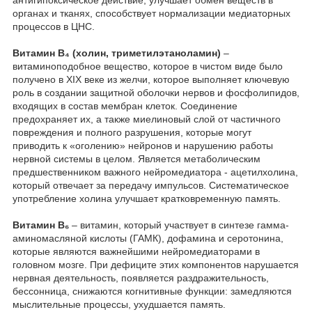
антигипоксическое действие, улучшает обмен веществ в
органах и тканях, способствует нормализации медиаторных
процессов в ЦНС.
Витамин B₄ (холин, триметилэтаноламин)
–
витаминоподобное вещество, которое в чистом виде было
получено в XIX веке из желчи, которое выполняет ключевую
роль в создании защитной оболочки нервов и фосфолипидов,
входящих в состав мембран клеток. Соединение
предохраняет их, а также миелиновый слой от частичного
повреждения и полного разрушения, которые могут
приводить к «оголению» нейронов и нарушению работы
нервной системы в целом. Является метаболическим
предшественником важного нейромедиатора - ацетилхолина,
который отвечает за передачу импульсов. Систематическое
употребление холина улучшает кратковременную память.
Витамин B₆
– витамин, который участвует в синтезе гамма-
аминомасляной кислоты (ГАМК), дофамина и серотонина,
которые являются важнейшими нейромедиаторами в
головном мозге. При дефиците этих компонентов нарушается
нервная деятельность, появляется раздражительность,
бессонница, снижаются когнитивные функции: замедляются
мыслительные процессы, ухудшается память.