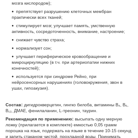
мозга кислородом);
препятствует разрушению клеточных мембран
практически всех тканей;
стимулирует мозг, улучшает память, умственную
активность, сосредоточенность, внимание, настроение;
снижает чувство страха;
нормализует сон;
улучшает периферическое кровообращение и
микроциркуляцию (в т.ч. при артериопатии нижних
конечностей);
используется при синдроме Рейно, при
нейросенсорных нарушениях (головокружения, звон в
ушах, гипоакузия).
Состав:
дигидрокверцетин, гингко билоба, витамины B₄, B₆,
B₁₂, ДМАЕ, фенилаланин, L-треонин, таурин.
Рекомендация по применению:
высыпать одну мерную
ложку (прилагается в комплекте) емкостью 0,05 грамм
порошка на язык, подержать на языке в течение 10-15 секунд
и запить стаканом чистой, прохладной воды. Принимать