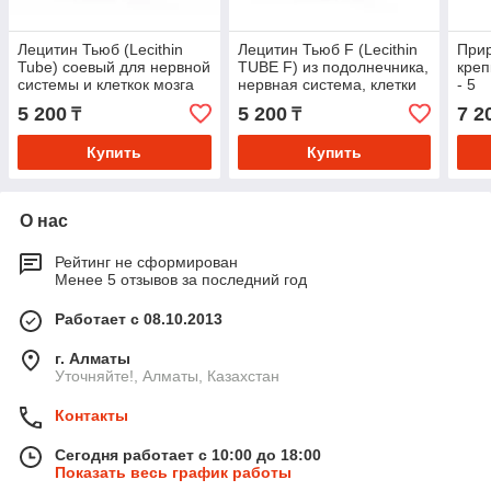
Лецитин Тьюб (Lecithin
Лецитин Тьюб F (Lecithin
Прир
Tube) соевый для нервной
TUBE F) из подолнечника,
креп
системы и клеткок мозга
нервная система, клетки
- 5
мозга
5 200
5 200
7 2
₸
₸
Купить
Купить
О нас
Рейтинг не сформирован
Менее 5 отзывов за последний год
Работает с 08.10.2013
г. Алматы
Уточняйте!, Алматы, Казахстан
Контакты
Сегодня работает с 10:00 до 18:00
Показать весь график работы