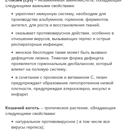
L-лизин (Lys)
– незаменимая аминокислота, обладающая
следующими важными свойствами:
укрепляет иммунную систему, необходим для
производства альбуминов, гормонов, ферментов,
антител, для роста и восстановления тканей;
оказывает противовирусное действие, особенно в
отношении вирусов, вызывающих герпес и острые
респираторные инфекции;
женское бесплодие также может быть вызвано
дефицитом лизина. Тяжелая форма дефицита
проявляется гормональным дисбалансом, который
влияет на половую систему;
в сочетании с пролином и витамином С, лизин
предупреждает образование липопротеинов низкой
плотности, предупреждая атеросклероз, инсульт и
инфаркт.
Кошачий коготь
– тропическое растение, обладающее
следующими свойствами:
натуральное противовирусное ( в том числе все
вирусы герпеса);