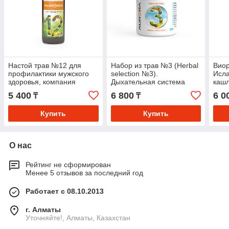
Настой трав №12 для
Набор из трав №3 (Herbal
Виор
профилактики мужского
selection №3).
Исла
здоровья, компания
Дыхательная система
кашл
Аврора
легк
5 400
6 800
6 0
₸
₸
Купить
Купить
О нас
Рейтинг не сформирован
Менее 5 отзывов за последний год
Работает с 08.10.2013
г. Алматы
Уточняйте!, Алматы, Казахстан