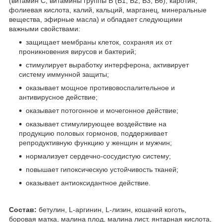
(витамин С, витамины группы В (В1, В2, В3, В6), каротин,
фолиевая кислота, калий, кальций, марганец, минеральные
вещества, эфирные масла) и обладает следующими
важными свойствами:
защищает мембраны клеток, сохраняя их от
проникновения вирусов и бактерий;
стимулирует выработку интерферона, активирует
систему иммунной защиты;
оказывает мощное противовоспалительное и
антивирусное действие;
оказывает потогонное и мочегонное действие;
оказывает стимулирующее воздействие на
продукцию половых гормонов, поддерживает
репродуктивную функцию у женщин и мужчин;
нормализует сердечно-сосудистую систему;
повышает гипоксическую устойчивость тканей;
оказывает антиоксидантное действие.
Состав:
бетулин, L-аргинин, L-лизин, кошачий коготь,
боровая матка, малина плод, малина лист, янтарная кислота,