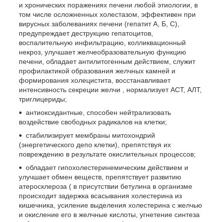
и хронических поражениях печени любой этиологии, в
том числе осложненных холестазом, эффективен при
вирусных заболеваниях печени (гепатит А, Б, С),
предупреждает деструкцию гепатоцитов,
воспалительную инфильтрацию, колликвационный
некроз, улучшает желчеобразовательную функцию
печени, обладает антилитогенным действием, служит
профилактикой образования желчных камней и
формирования холецистита, восстанавливает
интенсивность секреции желчи , нормализует АСТ, АЛТ,
триглицериды;
антиоксидантные, способен нейтрализовать
воздействие свободных радикалов на клетки;
стабилизирует мембраны митохондрий
(энергетического депо клетки), препятствуя их
повреждению в результате окислительных процессов;
обладает гипохолестеринемическим действием и
улучшает обмен веществ, препятствует развитию
атеросклероза ( в присутствии бетулина в организме
происходит задержка всасывания холестерина из
кишечника, усиление выделения холестерина с желчью
и окисление его в желчные кислоты, угнетение синтеза