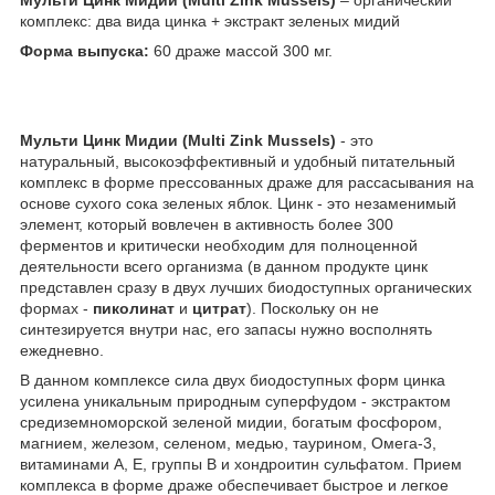
комплекс: два вида цинка + экстракт зеленых мидий
Форма выпуска:
60 драже массой 300 мг.
Мульти Цинк Мидии (Multi Zink Mussels)
- это
натуральный, высокоэффективный и удобный питательный
комплекс в форме прессованных драже для рассасывания на
основе сухого сока зеленых яблок. Цинк - это незаменимый
элемент, который вовлечен в активность более 300
ферментов и критически необходим для полноценной
деятельности всего организма (в данном продукте цинк
представлен сразу в двух лучших биодоступных органических
формах -
пиколинат
и
цитрат
). Поскольку он не
синтезируется внутри нас, его запасы нужно восполнять
ежедневно.
В данном комплексе сила двух биодоступных форм цинка
усилена уникальным природным суперфудом - экстрактом
средиземноморской зеленой мидии, богатым фосфором,
магнием, железом, селеном, медью, таурином, Омега-3,
витаминами А, Е, группы В и хондроитин сульфатом. Прием
комплекса в форме драже обеспечивает быстрое и легкое