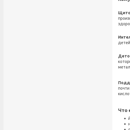
​Щито
произ
здоро
​Инте
детей
​Дето
котор
метал
Подд
почти
кисло
Что 