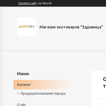
Создать сайт
на Satu.kz
Магазин экотоваров "Здравица"
О
Каталог
т
Продукция компании Аврора
О нас