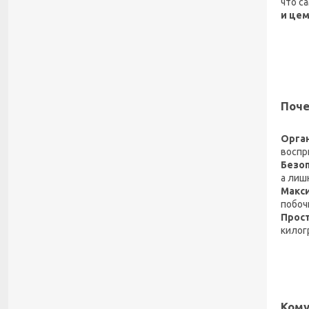
что с
и це
​Поч
​Орга
воспри
​Безо
а лиш
​Макс
побоч
​Прос
килог
Кому