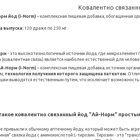
Ковалентно связанн
рм йод (i-Norm)
– комплексная пищевая добавка, обогащенная ор
а выпуска:
120 драже по 250 мг.
орм
- это высокотехнологичный источник йода, где микроэлемент п
 (ковалентная связь) является наиболее естественной для челове
й-Норм (i-Norm)
– комплексная пищевая добавка, источник орган
м,
технология получения которого защищена патентом
. Отли
ишки выводятся естественным путем, что исключает возможность
такое ковалентно связанный йод "Ай-Норм" просты
ие привыкли к обычному аптечному йоду, который может быть агре
умная" связка йода с аминокислотой L-тирозин. Тирозин - это "тран