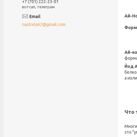
+7 (701) 222-23-01
вотсап, телеграм
Ай-Но
nastrela62@gmail.com
Форм
Ай-н
форма
Йод А
белко
а изл
Что 
​Мног
это "