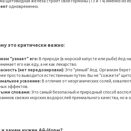
ама щитовидная железа строит свои гормоны (Т3 и Т4) именно из й
мент
одновременно.
ему это критически важно:
низм "узнает" его:
В природе (в морской капусте или рыбе) йод н
нимает его как еду, а не как лекарство.
пасность (нет передозировки):
Это "умный" йод. Организм берет
нее просто выводится естественным путем. Вы не "сожжете" щит
имальное усвоение:
В отличие от неорганических солей, ковален
ных эффектов.
тыми словами:
Это самый безопасный и природный способ воспол
раммов свежих морских водорослей премиального качества, но в 
 и зачем нужен Ай-Норм?