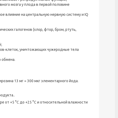
вного мозга у плода в первой половине
ое влияние на центральную нервную систему и IQ
еских галогенов (хлор, фтор, бром, ртуть,
ё;
цитов-клеток, уничтожающих чужеродные тела
о обмена.
ирозина 13 мг = 300 мкг элементарного йода.
одукта..
ре от +5 °С до +25 °С и относительной влажности