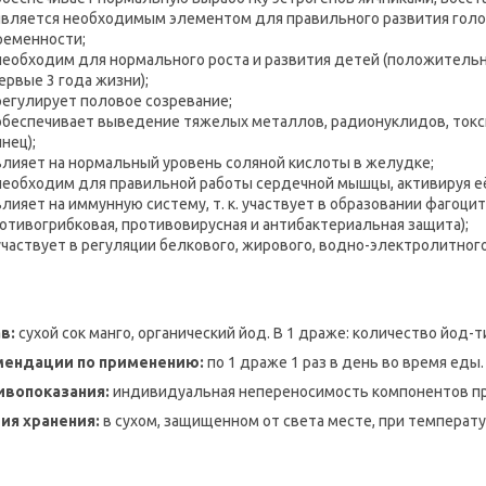
​является необходимым элементом для правильного развития голо
ременности;
​необходим для нормального роста и развития детей (положительн
ервые 3 года жизни);
​регулирует половое созревание;
​обеспечивает выведение тяжелых металлов, радионуклидов, токсич
нец);
​влияет на нормальный уровень соляной кислоты в желудке;
​необходим для правильной работы сердечной мышцы, активируя е
​влияет на иммунную систему, т. к. участвует в образовании фаго
ротивогрибковая, противовирусная и антибактериальная защита);
​участвует в регуляции белкового, жирового, водно-электролитног
в:
сухой сок манго, органический йод. В 1 драже: количество йод-т
мендации по применению:
по 1 драже 1 раз в день во время еды.
ивопоказания:
индивидуальная непереносимость компонентов пр
ия хранения:
в сухом, защищенном от света месте, при температу