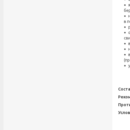
бе
в п
сви
(п
Соста
Реко
Прот
Услов