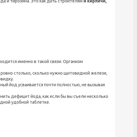
ода и тирозина. Это как дать строителям
и кирпичи,
аходится именно в такой связи. Организм
 ровно столько, сколько нужно щитовидной железе,
овидку.
тный йод усваивается почти полностью, не вызывая
нить дефицит йода, как если бы вы съели несколько
одной удобной таблетке.