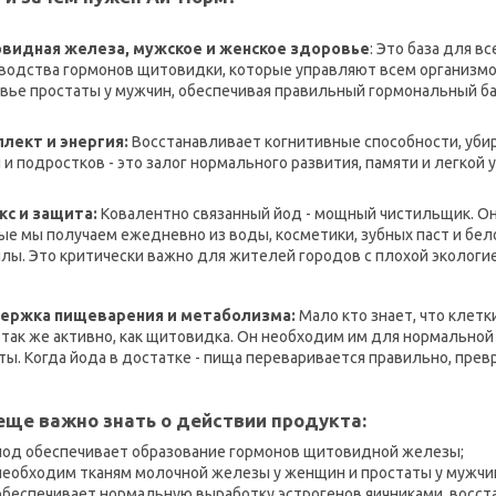
видная железа, мужское и женское здоровье
: Это база для 
водства гормонов щитовидки, которые управляют всем организмо
вье простаты у мужчин, обеспечивая правильный гормональный ба
ллект и энергия:
Восстанавливает когнитивные способности, убира
 и подростков - это залог нормального развития, памяти и легкой 
кс и защита:
Ковалентно связанный йод - мощный чистильщик. Он 
ые мы получаем ежедневно из воды, косметики, зубных паст и бе
лы. Это критически важно для жителей городов с плохой экологие
ержка пищеварения и метаболизма:
Мало кто знает, что клет
 так же активно, как щитовидка. Он необходим им для нормально
ты. Когда йода в достатке - пища переваривается правильно, превр
еще важно знать о действии продукта:
​йод обеспечивает образование гормонов щитовидной железы;
​необходим тканям молочной железы у женщин и простаты у мужчи
​обеспечивает нормальную выработку эстрогенов яичниками, восс