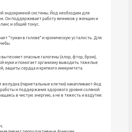
всей эндокринной системы. Йод необходим для
м. Он поддерживает работу яичников у женщин и
ланс и общий тонус.
ет "туман в голове" и хроническую усталость. Для
учебы.
вытесняет опасные галогены (хлор, фтор, бром),
лой муки и помогает организму выводить тяжелые
й, защиты сердца и крепкого иммунитета.
ки желудка (париетальные клетки) накапливают йод
й работы и поддержания здорового уровня соляной
ащаясь в чистую энергию, а не в тяжесть и вздутие.
н;
танавливает репродуктивные функции;