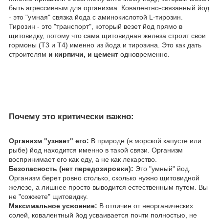
быть агрессивным для организма. Ковалентно-связанный йод
- это "умная" связка йода с аминокислотой L-тирозин.
Тирозин - это "транспорт", который везет йод прямо в
щитовидку, потому что сама щитовидная железа строит свои
гормоны (Т3 и Т4) именно из йода и тирозина. Это как дать
строителям
и кирпичи, и цемент
одновременно.
​Почему это критически важно:
​Организм "узнает" его:
В природе (в морской капусте или
рыбе) йод находится именно в такой связи. Организм
воспринимает его как еду, а не как лекарство.
​Безопасность (нет передозировки):
Это "умный" йод.
Организм берет ровно столько, сколько нужно щитовидной
железе, а лишнее просто выводится естественным путем. Вы
не "сожжете" щитовидку.
​Максимальное усвоение:
В отличие от неорганических
солей, ковалентный йод усваивается почти полностью, не