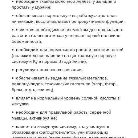
​необходим тканям молочной железы у женщин и
простаты у мужчин;
​обеспечивает нормальную выработку эстрогенов
яичниками, восстанавливает репродуктивные функции;
​является необходимым элементом для правильного
развития головного мозга у плода в первой половине
беременности;
​необходим для нормального роста и развития детей
(положительное влияние на центральную нервную
систему и IQ в первые 3 года жизни);
​регулирует половое созревание;
​обеспечивает выведение тяжелых металлов,
радионуклидов, токсических галогенов (хлор, фтор,
бром, ртуть, свинец);
​влияет на нормальный уровень соляной кислоты в
желудке;
​необходим для правильной работы сердечной
мышцы, активируя её;
​влияет на иммунную систему, т. к. участвует в
образовании фагоцитов-клеток, уничтожающих
чужеродные тела (противогрибковая, противовирусная