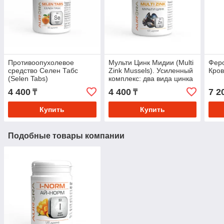
Противоопухолевое
Мульти Цинк Мидии (Multi
Феро
средство Селен Табс
Zink Mussels). Усиленный
Кро
(Selen Tabs)
комплекс: два вида цинка
+ экстракт зеленых мидий
4 400
4 400
7 2
₸
₸
Купить
Купить
Подобные товары компании