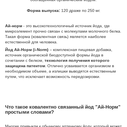
Форма выпуска:
120 драже по 250 мг.
Ай-норм
- это высокотехнологичный источник йода, где
микроэлемент прочно связан с молекулами молочного белка.
Такая форма (ковалентная связь) является наиболее
естественной для человека.
Йод Ай-Норм (i-Norm)
– комплексная пищевая добавка,
источник органической биодоступной формы йода в
сочетании с белком,
технология получения которого
защищена патентом
. Отлично усваивается организмом в
необходимом объеме, а излишки выводятся естественным
путем, что исключает возможность передозировки.
Что такое ковалентно связанный йод "Ай-Норм"
простыми словами?
​Многие привыкли к обычному аптечному йоду, который может