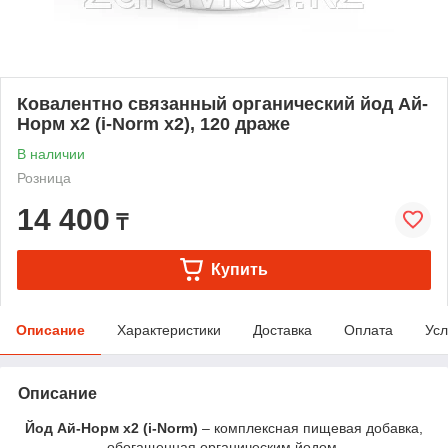
Ковалентно связанный органический йод Ай-
Норм х2 (i-Norm x2), 120 драже
В наличии
Розница
14 400
₸
Купить
Описание
Характеристики
Доставка
Оплата
Усл
Описание
Йод Ай-Норм х2 (i-Norm)
– комплексная пищевая добавка,
обогащенная органическим йодом.