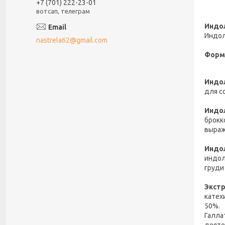
+7 (701) 222-23-01
вотсап, телеграм
Индол
Индол
nastrela62@gmail.com
Форм
Индол
для с
Индо
брокк
выраж
Индо
индол
груди
Экстр
катех
50%.
Галла
деяте