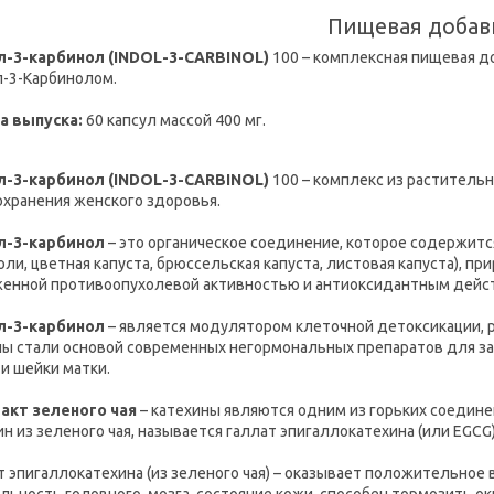
Пищевая добав
-3-карбинол (INDOL-3-CARBINOL)
100 – комплексная пищевая д
-3-Карбинолом.
а выпуска:
60 капсул массой 400 мг.
-3-карбинол (INDOL-3-CARBINOL)
100 – комплекс из раститель
охранения женского здоровья.
л-3-карбинол
– это органическое соединение, которое содержится
оли, цветная капуста, брюссельская капуста, листовая капуста), 
енной противоопухолевой активностью и антиоксидантным дейс
л-3-карбинол
– является модулятором клеточной детоксикации,
ы стали основой современных негормональных препаратов для за
 и шейки матки.
акт зеленого чая
– катехины являются одним из горьких соедине
ин из зеленого чая, называется галлат эпигаллокатехина (или EGCG
т эпигаллокатехина (из зеленого чая) – оказывает положительное 
льность головного, мозга, состояние кожи, способен тормозить о