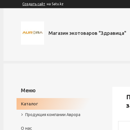
Создать сайт
на Satu.kz
Магазин экотоваров "Здравица"
П
Каталог
з
Продукция компании Аврора
О нас