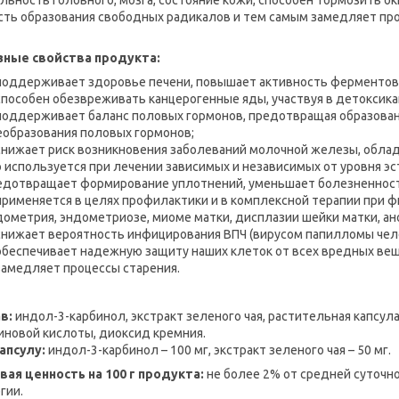
сть образования свободных радикалов и тем самым замедляет про
ные свойства продукта:
поддерживает здоровье печени, повышает активность ферментов 
способен обезвреживать канцерогенные яды, участвуя в детоксика
поддерживает баланс половых гормонов, предотвращая образован
еобразования половых гормонов;
снижает риск возникновения заболеваний молочной железы, обла
о используется при лечении зависимых и независимых от уровня э
едотвращает формирование уплотнений, уменьшает болезненность
применяется в целях профилактики и в комплексной терапии при ф
дометрия, эндометриозе, миоме матки, дисплазии шейки матки, а
снижает вероятность инфицирования ВПЧ (вирусом папилломы чело
обеспечивает надежную защиту наших клеток от всех вредных вещ
замедляет процессы старения.
в:
индол-3-карбинол, экстракт зеленого чая, растительная капсул
иновой кислоты, диоксид кремния.
капсулу:
индол-3-карбинол – 100 мг, экстракт зеленого чая – 50 мг.
ая ценность на 100 г продукта:
не более 2% от средней суточно
гии.