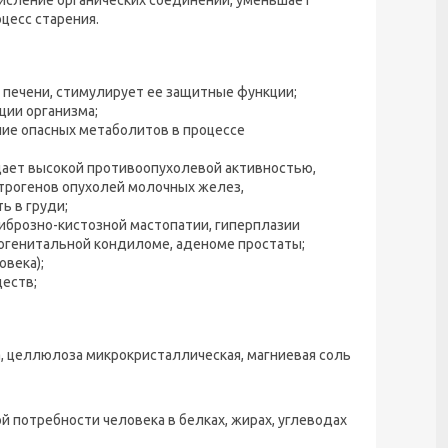
цесс старения.
печени, стимулирует ее защитные функции;
ции организма;
ие опасных метаболитов в процессе
дает высокой противоопухолевой активностью,
строгенов опухолей молочных желез,
 в груди;
иброзно-кистозной мастопатии, гиперплазии
ногенитальной кондиломе, аденоме простаты;
века);
еств;
а, целлюлоза микрокристаллическая, магниевая соль
й потребности человека в белках, жирах, углеводах