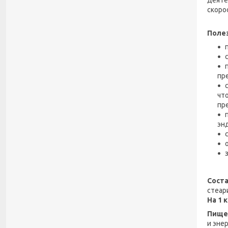
скоро
Полез
пр
чт
пр
эн
Соста
стеар
На 1 
Пищев
и энер