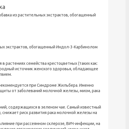
ка
обавка из растительных экстрактов, обогащенный
ных экстрактов, обогащенный Индол-3-Карбинолом
 в растениях семейства крестоцветных (таких как:
природный источник женского здоровья, обладающее
твием.
 рекомендуется при Синдроме Жильбера. Именно
щиты от заболеваний молочной железы, миом, рака
ний, содержащихся в зеленом чае. Самый известный
), снижает риск развития рака молочной железы на
влияние при рассеянном склерозе, ВИЧ-инфекции, на
кисление органических соединений, уменьшает