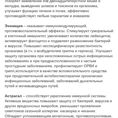
Ускоряет заживление язв двенадцатиперстной кишки и
желудка, выведение шлаков и токсинов из организма,
улучшает функцию печени и почек, эффективно
противодействует любым паразитам и инвазиям.
Эхинацея
– оказывает иммуномодулирующий,
противовоспалительный эффекты. Стимулирует гуморальный
и клеточный иммунитет, увеличивает количество лейкоцитов,
активизирует фагоцитоз и подавляет размножение бактерий
и вирусов. Повышает неспецифическую резистентность
организма (в т.ч. к возбудителям гриппа и герпеса). Улучшает
защиту организма при неосложненных острых инфекционных
заболеваниях и при предрасположенности к частым
простудным заболеваниям, профилактирует ОРВИ и
грипп,используется в качестве вспомогательного средства
при продолжительной антибиотикотерапии хронических
инфекционных заболеваний, заболеваний дыхательных
путей и мочевыводящих путей.
Астрагал
– способствует укреплению иммунной системы.
Активные вещества повышают защиту от бактерий, вирусов и
других вредоносных микробов. уменьшает проявления
симптомов сезонной аллергии: насморка и чихания.
Обладает успокаивающим,мочегонным, противоопухолевым,