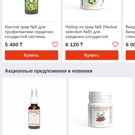
Настой трав №8 для
Набор из трав №8 (Herbal
Виор
профилактики сердечно-
selection №8) для
Биор
сосудистой системы,
сердечно-сосудистой
стен
компания Аврора
системы с прополисом и
5 400
6 120
6 0
₸
₸
маточным молочком, 20 г
Купить
Купить
Акционные предложения и новинки