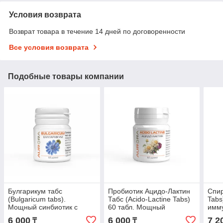
Условия возврата
Возврат товара в течение 14 дней по договоренности
Все условия возврата
Подобные товары компании
Булгарикум табс
Пробиотик Ацидо-Лактин
Спир
(Bulgaricum tabs).
Табс (Acido-Lactine Tabs)
Tabs
Мощный синбиотик с
60 табл. Мощный
имму
инулином для ЖКТ,
синбиотик с
180 
6 000
6 000
7 2
₸
₸