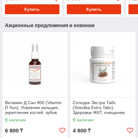
иммунитета и чистых
топинамбуром для ЖКТ и
сосудов
иммунитета
Купить
Купить
Акционные предложения и новинки
Витамин Д Сан 800 (Vitamin
Солодка Экстра Табс
D Sun). Усвоение кальция,
(Solodka Extra Tabc).
укрепление костей, зубов,
Здоровье ЖКТ, очищение
поддержка иммунной,
бронхов и лимфодренаж
В наличии
В наличии
нервной систем
6 800
4 800
₸
₸