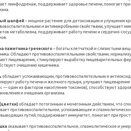
ает лимфодренаж, поддерживает здоровье печени, помогает при 
изма.
ный шалфей
– мощное растение для детоксикации и улучшения к
вовоспалительными и антимикробными свойствами, улучшает мик
ктов метаболизма, поддерживает работу печени и сердечно-сосуд
нов.
а пажитника греческого
– богаты клетчаткой и слизистыми вещ
ника. Обладают противовоспалительными свойствами, нормализую
ают пищеварение, стимулируют выработку пищеварительных фер
бствуют очищению кишечника.
ь
обладает успокаивающим, противовоспалительным и антиоксид
лируют работу печени и желчного пузыря, улучшают пищеварение
сс — один из факторов накопления токсинов), способствуют здор
ановления и очищения организма.
(цветки)
обладает потогонным и мочегонным действием, что спос
вает противовоспалительное, успокаивающее и спазмолитическое
выводящих путей, поддерживает иммунитет, помогает при прост
шка
оказывает противовоспалительное, спазмолитическое и уме