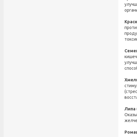
улучш
орган
Крас
проти
проду
токси
Семен
кишеч
улучш
спосо
Хмел
стиму
(стре
восст
Липа 
Оказы
желче
Рома