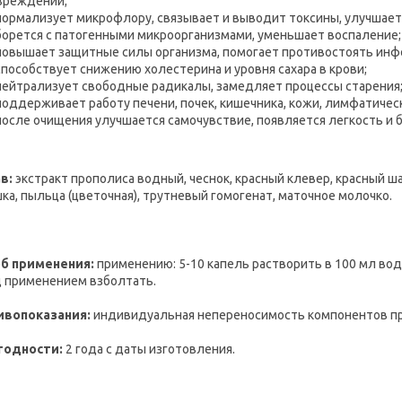
вреждений;
нормализует микрофлору, связывает и выводит токсины, улучшает
борется с патогенными микроорганизмами, уменьшает воспаление;
повышает защитные силы организма, помогает противостоять инф
способствует снижению холестерина и уровня сахара в крови;
нейтрализует свободные радикалы, замедляет процессы старения
поддерживает работу печени, почек, кишечника, кожи, лимфатичес
после очищения улучшается самочувствие, появляется легкость и 
в:
экстракт прополиса водный, чеснок, красный клевер, красный ша
ка, пыльца (цветочная), трутневый гомогенат, маточное молочко.
б применения:
применению: 5-10 капель растворить в 100 мл вод
 применением взболтать.
ивопоказания:
индивидуальная непереносимость компонентов пр
годности:
2 года с даты изготовления.