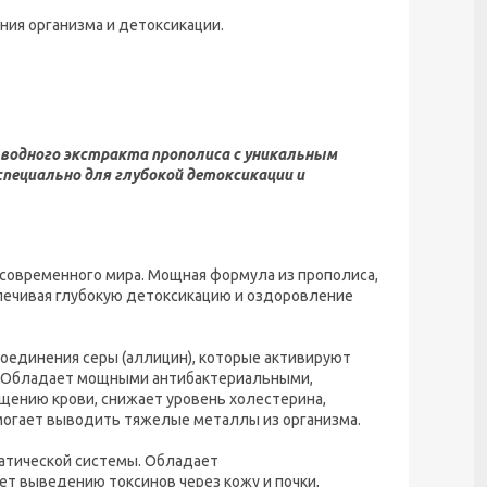
ия организма и детоксикации.
 водного экстракта прополиса с уникальным
пециально для глубокой детоксикации и
 современного мира. Мощная формула из прополиса,
печивая глубокую детоксикацию и оздоровление
оединения серы (аллицин), которые активируют
а. Обладает мощными антибактериальными,
щению крови, снижает уровень холестерина,
могает выводить тяжелые металлы из организма.
атической системы. Обладает
т выведению токсинов через кожу и почки,