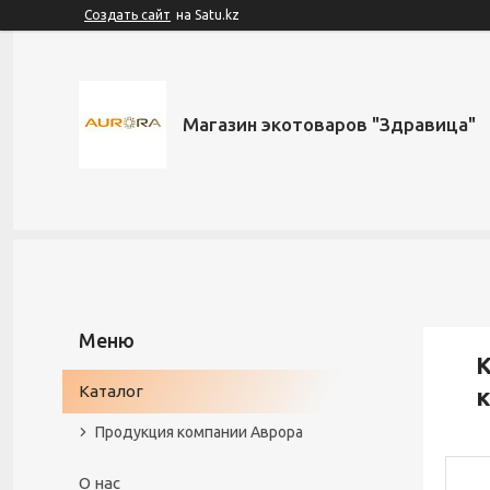
Создать сайт
на Satu.kz
Магазин экотоваров "Здравица"
К
Каталог
к
Продукция компании Аврора
О нас