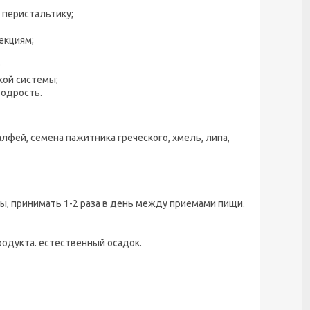
 перистальтику;
екциям;
;
кой системы;
бодрость.
лфей, семена пажитника греческого, хмель, липа,
ы, принимать 1-2 раза в день между приемами пищи.
одукта. естественный осадок.