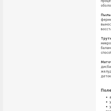
проце
оболо
Пыль
ферме
вынос
восст
Трут
микро
балан
спосо
Мато
дисба
желуд
деток
Поле