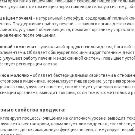
ссы брожения в кишечнике, повышает секрецию пищеварительных
чек, улучшает детоксикацию через пищеварительную систему, о
ца (цветочная)
– натуральный суперфуд, содержащий полный ком
нтов. Поддерживает работу печени — главного органа детоксикац
ливость, улучшает обмен веществ, помогает организму справлятьс
ановлению после очищения.
невый гомогенат
– уникальный продукт пчеловодства, богатый 
элементами. Обладает общеукрепляющим и адаптогенным действ
с, улучшает работу печени и эндокринной системы, повышает устой
бствует регенерации клеток.
чное молочко
– обладает бактерицидными свойствами в отношен
ктериозы в кишечнике, нормализует пищеварение, устраняя хрони
очного сока, улучшает аппетит, способствует усвоению полезных
сикации организма, выводит токсины, соли тяжелых металлов и 
зные свойства продукта:
активирует процессы очищения на клеточном уровне, выводит ток
улучшает качество крови, нормализует лимфодренаж, способству
усиливает детоксикационную функцию печени, стимулирует выраб