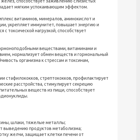
 желез, способствует заживлению слизистых
бладает мягким успокаивающим эффектом.
плекс витаминов, минералов, аминокислот и
ии, укрепляет иммунитет, повышает энергию и
я с токсической нагрузкой, способствует
гормоноподобными веществами, витаминами и
ием, нормализует обмен веществ и гормональный
чивость организма к стрессам и токсинам,
ии стафилококков, стрептококков, профилактирует
ческие расстройства, стимулирует секрецию
 питательных веществ из пищи, способствует
радионуклиды.
сины, шлаки, тяжелые металлы;
ет выведению продуктов метаболизма;
отку желчи, защищает клетки печени от