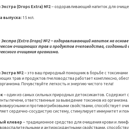
 Экстра (Drops Extra) №2
– оздоравливающий напиток для очищен
а выпуска:
15 мл.
 Экстра (Extra Drops) №2
– оздоравливающий напиток на основе
ексом очищающих трав и продуктов пчеловодства, созданный с
ексного очищения организма.
 Экстра №2
– это ваш природный помощник в борьбе с токсинами
ющих трав и продуктов пчеловодства работает комплексно, обес
 организма. Почувствуйте легкость и энергию чистого тела!
ок
– один из самых сильных природных детоксикантов. Содержит с
нты печени, ответственные за выведение токсинов из организм
вовирусными и противогрибковыми свойствами, способствует очи
ляет сердечно-сосудистую систему, стимулирует иммунитет и по
ный клевер
– традиционное средство для очищения крови и лимф
вовоспалительными и антиоксидантными свойствами, способствуе