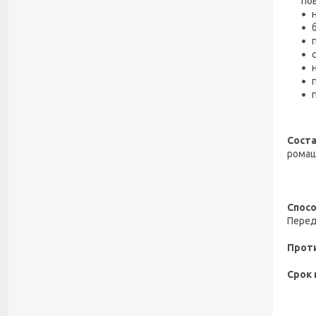
по
Соста
ромаш
Спосо
Перед
Прот
Срок 