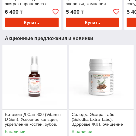
экстракт прополиса с
здоровья, компания
сосу
комплексом очищающих
Аврора
ком
6 400
5 400
5 4
₸
₸
трав и продуктов
пчеловодства
Купить
Купить
Акционные предложения и новинки
Витамин Д Сан 800 (Vitamin
Солодка Экстра Табс
D Sun). Усвоение кальция,
(Solodka Extra Tabc).
укрепление костей, зубов,
Здоровье ЖКТ, очищение
поддержка иммунной,
бронхов и лимфодренаж
В наличии
В наличии
нервной систем