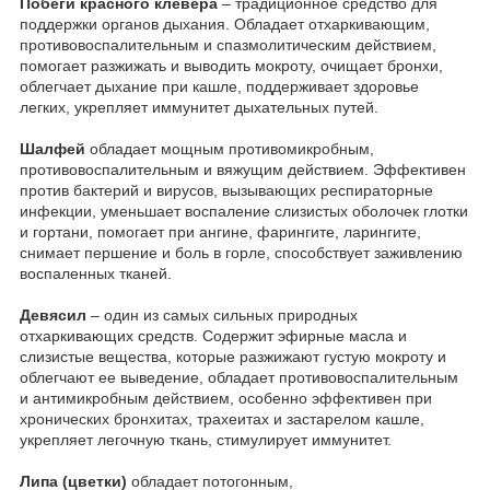
Побеги красного клевера
– традиционное средство для
поддержки органов дыхания. Обладает отхаркивающим,
противовоспалительным и спазмолитическим действием,
помогает разжижать и выводить мокроту, очищает бронхи,
облегчает дыхание при кашле, поддерживает здоровье
легких, укрепляет иммунитет дыхательных путей.
Шалфей
обладает мощным противомикробным,
противовоспалительным и вяжущим действием. Эффективен
против бактерий и вирусов, вызывающих респираторные
инфекции, уменьшает воспаление слизистых оболочек глотки
и гортани, помогает при ангине, фарингите, ларингите,
снимает першение и боль в горле, способствует заживлению
воспаленных тканей.
Девясил
– один из самых сильных природных
отхаркивающих средств. Содержит эфирные масла и
слизистые вещества, которые разжижают густую мокроту и
облегчают ее выведение, обладает противовоспалительным
и антимикробным действием, особенно эффективен при
хронических бронхитах, трахеитах и застарелом кашле,
укрепляет легочную ткань, стимулирует иммунитет.
Липа (цветки)
обладает потогонным,