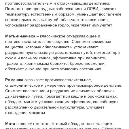
противовоспалительным и отхаркивающим действием.
Помогает при простудных заболеваниях и ОРВИ, снижает
температуру естественным образом, уменьшает воспаление
верхних дыхательных путей, облегчает откашливание,
успокаивает раздраженное горло, укрепляет иммунитет.
Мать-и-мачеха
– классическое отхаркивающее и
противовоспалительное средство. Содержит слизистые
вещества, которые обволакивают и успокаивают
раздраженную слизистую дыхательных путей, помогает при
сухом и влажном кашле, эффективна при ларингите,
трахеите, хроническом бронхите, бронхопневмонии,
облегчает дыхание при астматических состояниях.
Ромашка
оказывает противовоспалительное,
спазмолитическое и умеренное противомикробное действие.
Снимает воспаление и раздражение слизистых оболочек
дыхательных путей, помогает при кашле и бронхоспазмах,
обладает мягким успокаивающим эффектом, способствует
расслаблению дыхательной мускулатуры, улучшает
отхождение мокроты.
Мята
содержит ментол, который обладает освежающим,
спазмолитическим и антисептическим действием. Облегчает