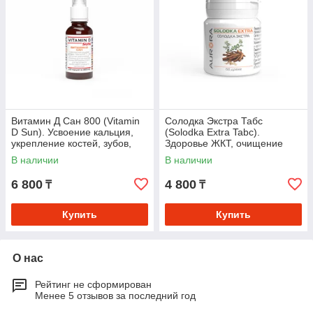
Витамин Д Сан 800 (Vitamin
Солодка Экстра Табс
D Sun). Усвоение кальция,
(Solodka Extra Tabc).
укрепление костей, зубов,
Здоровье ЖКТ, очищение
поддержка иммунной,
бронхов и лимфодренаж
В наличии
В наличии
нервной систем
6 800
4 800
₸
₸
Купить
Купить
О нас
Рейтинг не сформирован
Менее 5 отзывов за последний год