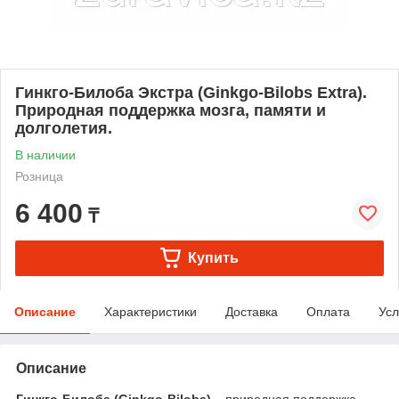
Гинкго-Билоба Экстра (Ginkgo-Bilobs Eхtra).
Природная поддержка мозга, памяти и
долголетия.
В наличии
Розница
6 400
₸
Купить
Описание
Характеристики
Доставка
Оплата
Усл
Описание
Гинкго-Билоба (Ginkgo-Biloba)
– природная поддержка