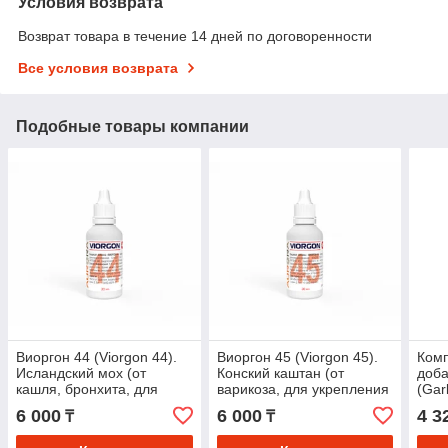
Условия возврата
Возврат товара в течение 14 дней по договоренности
Все условия возврата
Подобные товары компании
Виоргон 44 (Viorgon 44).
Виоргон 45 (Viorgon 45).
Ком
Исландский мох (от
Конский каштан (от
доба
кашля, бронхита, для
варикоза, для укрепления
(Garl
легких и бронхов)
сосудов и вен)
6 000
6 000
4 3
₸
₸