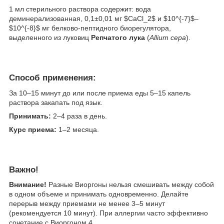
1 мл стерильного раствора содержит: вода
деминерализованная, 0,1±0,01 мг $CaCl_2$ и $10^{-7}$–
$10^{-8}$ мг белково-пептидного биорегулятора,
выделенного из луковиц
Репчатого лука
(
Allium cepa
).
Способ применения:
За 10–15 минут до или после приема еды 5–15 капель
раствора закапать под язык.
​Принимать:
2–4 раза в день.
​Курс приема:
1–2 месяца.
Важно!
Внимание!
Разные Виоргоны нельзя смешивать между собой
в одном объеме и принимать одновременно. Делайте
перерыв между приемами не менее 3–5 минут
(рекомендуется 10 минут). При аллергии часто эффективно
сочетание с Виоргоном 4.