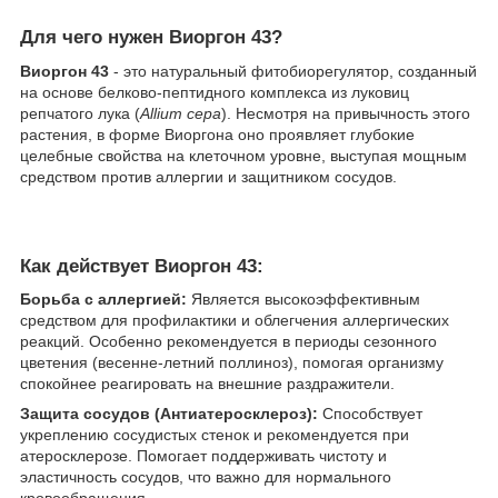
Для чего нужен Виоргон 43?
​Виоргон 43
- это натуральный фитобиорегулятор, созданный
на основе белково-пептидного комплекса из луковиц
репчатого лука (
Allium cepa
). Несмотря на привычность этого
растения, в форме Виоргона оно проявляет глубокие
целебные свойства на клеточном уровне, выступая мощным
средством против аллергии и защитником сосудов.
Как действует Виоргон 43:
Борьба с аллергией:
Является высокоэффективным
средством для профилактики и облегчения аллергических
реакций. Особенно рекомендуется в периоды сезонного
цветения (весенне-летний поллиноз), помогая организму
спокойнее реагировать на внешние раздражители.
Защита сосудов (Антиатеросклероз):
Способствует
укреплению сосудистых стенок и рекомендуется при
атеросклерозе. Помогает поддерживать чистоту и
эластичность сосудов, что важно для нормального