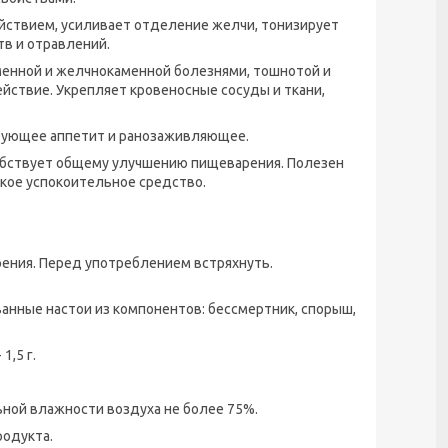
йствием, усиливает отделение желчи, тонизирует
тв и отравлений.
аменной и желчнокаменной болезнями, тошнотой и
ствие. Укрепляет кровеносные сосуды и ткани,
ирующее аппетит и ранозаживляющее.
собствует общему улучшению пищеварения. Полезен
гкое успокоительное средство.
орения. Перед употреблением встряхнуть.
анные настои из компонентов: бессмертник, спорыш,
1,5 г.
ьной влажности воздуха не более 75%.
одукта.