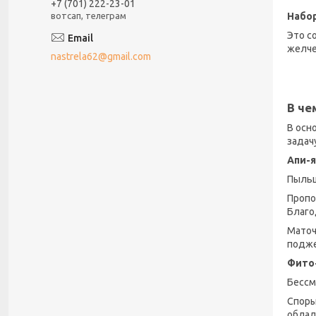
+7 (701) 222-23-01
Набор
вотсап, телеграм
Это с
желче
nastrela62@gmail.com
В че
В осн
задач
Апи-
Пыльц
Пропо
Благо
Маточ
подже
Фито
Бессм
Споры
облад