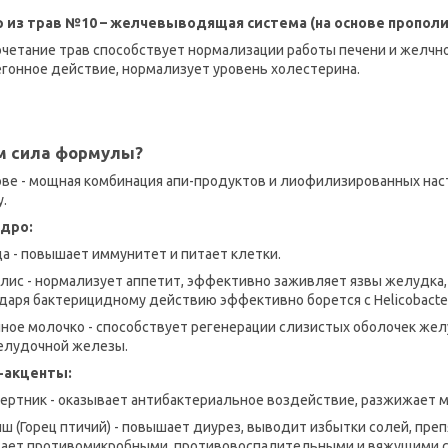
 из трав №10 – желчевыводящая система (на основе прополиса
очетание трав способствует нормализации работы печени и желчн
гонное действие, нормализует уровень холестерина.
м сила формулы?
ове - мощная комбинация апи-продуктов и лиофилизированных нас
у.
ядро:
а - повышает иммунитет и питает клетки.
лис - нормализует аппетит, эффективно заживляет язвы желудка,
даря бактерицидному действию эффективно борется с Helicobacter 
ное молочко - способствует регенерации слизистых оболочек жел
лудочной железы.
-акценты:
ертник - оказывает антибактериальное воздействие, разжижает м
ш (Горец птичий) - повышает диурез, выводит избытки солей, преп
ает противомикробными, противовоспалительными и вяжущими с