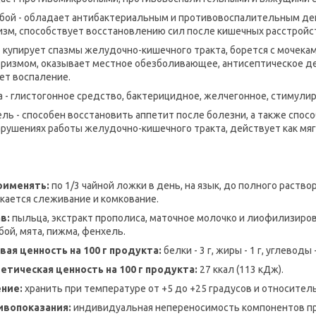
бой - обладает антибактериальным и противовоспалительным де
изм, способствует восстановлению сил после кишечных расстройс
- купирует спазмы желудочно-кишечного тракта, борется с мочек
ризмом, оказывает местное обезболивающее, антисептическое дей
ет воспаление.
 - глистогонное средство, бактерицидное, желчегонное, стимул
ль - способен восстановить аппетит после болезни, а также спо
арушениях работы желудочно-кишечного тракта, действует как мя
рименять:
по 1/3 чайной ложки в день, на язык, до полного раств
кается слеживание и комкование.
в:
пыльца, экстракт прополиса, маточное молочко и лиофилизиров
бой, мята, пижма, фенхель.
ая ценность на 100 г продукта:
белки - 3 г, жиры - 1 г, углеводы - 
етическая ценность на 100 г продукта:
27 ккал (113 кДж).
ние:
хранить при температуре от +5 до +25 градусов и относител
ивопоказания:
индивидуальная непереносимость компонентов пр