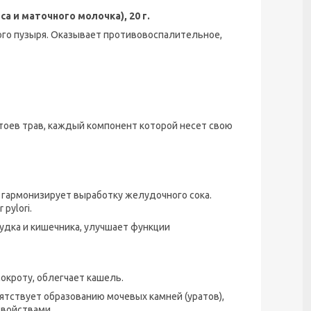
 и маточного молочка), 20 г.
ого пузыря. Оказывает противовоспалительное,
тоев трав, каждый компонент которой несет свою
 гармонизирует выработку желудочного сока.
pylori.
удка и кишечника, улучшает функции
окроту, облегчает кашель.
ятствует образованию мочевых камней (уратов),
войствами.