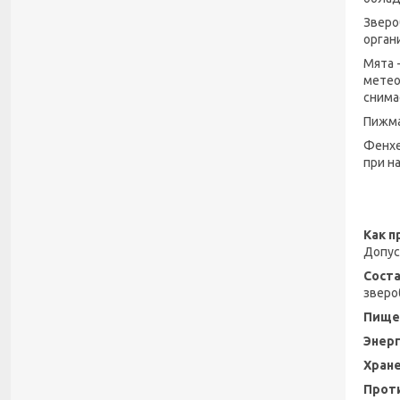
Зверо
орган
Мята 
метео
снима
Пижма
Фенхе
при н
Как п
Допус
Соста
зверо
Пищев
Энерг
Хране
Прот