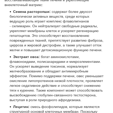
восстанавливающие ткани печени и укрепляющие
внеклеточный матрикс:
Семена расторопши:
содержат более двухсот
биологически активных веществ, среди которых
ведущую роль играет комплекс флаволигнанов
- силимарин. Он нейтрализует свободные радикалы,
укрепляет мембраны клеток и ускоряет регенерацию
гепатоцитов. Это способствует восстановлению
поврежденных тканей, препятствует развитию фиброза,
цирроза и жировой дистрофии, а также улучшает отток
желчи и повышает детоксикационную функцию печени.
Экстракт овса:
богат аминокислотами,
флавоноидами, полисахаридами и микроэлементами.
Он ускоряет выведение токсинов, нормализует
желчеобразование и обладает антимикробным
эффектом. Помимо поддержки печени, овес уменьшает
окисление липопротеинов низкой плотности, проявляет
легкое седативное действие и способствует снижению
тяги к курению. Также компонент может способствовать
высвобождению глобулин-связанного тестостерона,
выступая в роли природного афродизиака.
Лецитин:
смесь фосфолипидов, которые являются
структурной основой клеточных мембран. Поскольку