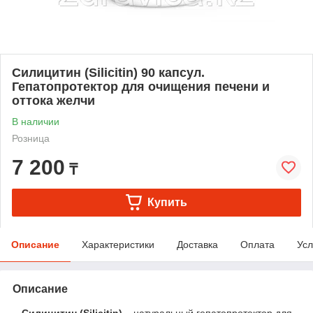
Силицитин (Silicitin) 90 капсул.
Гепатопротектор для очищения печени и
оттока желчи
В наличии
Розница
7 200
₸
Купить
Описание
Характеристики
Доставка
Оплата
Усл
Описание
Силицитин (Silicitin)
– натуральный гепатопротектор для