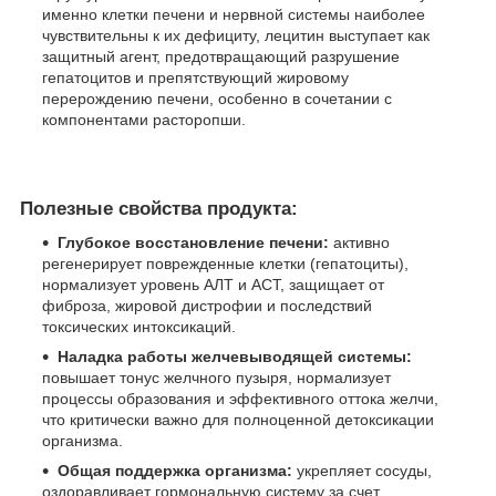
именно клетки печени и нервной системы наиболее
чувствительны к их дефициту, лецитин выступает как
защитный агент, предотвращающий разрушение
гепатоцитов и препятствующий жировому
перерождению печени, особенно в сочетании с
компонентами расторопши.
Полезные свойства продукта:
Глубокое восстановление печени:
активно
регенерирует поврежденные клетки (гепатоциты),
нормализует уровень АЛТ и АСТ, защищает от
фиброза, жировой дистрофии и последствий
токсических интоксикаций.
Наладка работы желчевыводящей системы:
повышает тонус желчного пузыря, нормализует
процессы образования и эффективного оттока желчи,
что критически важно для полноценной детоксикации
организма.
Общая поддержка организма:
укрепляет сосуды,
оздоравливает гормональную систему за счет