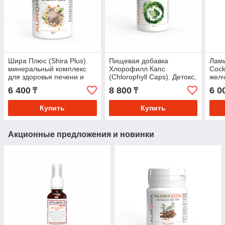
Шира Плюс (Shira Plus).
Пищевая добавка
Лами
минеральный комплекс
Хлорофилл Капс
Cock
для здоровья печени и
(Chlorophyll Caps). Детокс,
желч
желчевыводящих путей.
очищение крови,
желу
6 400
8 800
6 0
₸
₸
поддержка ЖКТ
пери
Купить
Купить
Акционные предложения и новинки