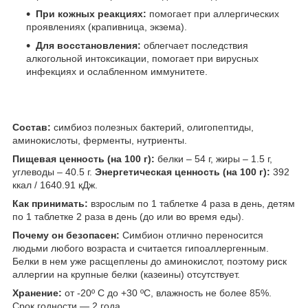
При кожных реакциях:
помогает при аллергических
проявлениях (крапивница, экзема).
Для восстановления:
облегчает последствия
алкогольной интоксикации, помогает при вирусных
инфекциях и ослабленном иммунитете.
Состав:
симбиоз полезных бактерий, олигопептиды,
аминокислоты, ферменты, нутриенты.
Пищевая ценность (на 100 г):
белки – 54 г, жиры – 1.5 г,
углеводы – 40.5 г.
Энергетическая ценность (на 100 г):
392
ккал / 1640.91 кДж.
Как принимать:
взрослым по 1 таблетке 4 раза в день, детям
по 1 таблетке 2 раза в день (до или во время еды).
Почему он безопасен:
Симбион отлично переносится
людьми любого возраста и считается гипоаллергенным.
Белки в нем уже расщеплены до аминокислот, поэтому риск
аллергии на крупные белки (казеины) отсутствует.
Хранение:
от -20º C до +30 ºC, влажность не более 85%.
Срок годности — 2 года.