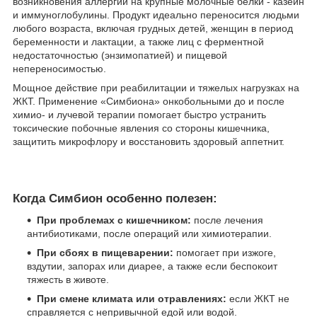
возникновения аллергии на крупные молочные белки - казеин
и иммуноглобулины. Продукт идеально переносится людьми
любого возраста, включая грудных детей, женщин в период
беременности и лактации, а также лиц с ферментной
недостаточностью (энзимопатией) и пищевой
непереносимостью.
Мощное действие при реабилитации и тяжелых нагрузках на
ЖКТ. Применение «Симбиона» онкобольными до и после
химио- и лучевой терапии помогает быстро устранить
токсические побочные явления со стороны кишечника,
защитить микрофлору и восстановить здоровый аппетнит.
Когда Симбион особенно полезен:
При проблемах с кишечником:
после лечения
антибиотиками, после операций или химиотерапии.
При сбоях в пищеварении:
помогает при изжоге,
вздутии, запорах или диарее, а также если беспокоит
тяжесть в животе.
При смене климата или отравлениях:
если ЖКТ не
справляется с непривычной едой или водой.