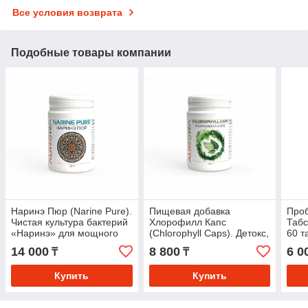
Все условия возврата
Подобные товары компании
Наринэ Пюр (Narine Pure).
Пищевая добавка
Проб
Чистая культура бактерий
Хлорофилл Капс
Табс
«Наринэ» для мощного
(Chlorophyll Caps). Детокс,
60 т
иммунитета и
очищение крови,
синб
14 000
8 800
6 0
₸
₸
восстановления
поддержка ЖКТ
топ
микрофлоры
имм
Купить
Купить