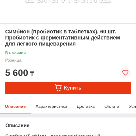
Симбион (пробиотик в таблетках), 60 шт.
Пробиотик с ферментативным действием
для легкого пищеварения
В наличии
Розница
5 600
₸
Купить
Описание
Характеристики
Доставка
Оплата
Усл
Описание
Симбион (Simbion)
– продукт симбиотический.