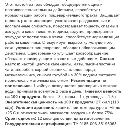
Этот настой из трав обладает общеукрепляющим и
противовоспалительным действием, способствует
нормализации работы пищеварительного тракта. Защищает
полость рта от инфекции, успокаивает раздраженные и
воспаленные слизистые, предотвращает тошноту, спазмы в
желудке и кишечнике, метеоризм, вздутие, предохраняет
желудок от поступления желчи, способствует нормализации
работы кишечника. Стимулирует выработку желудочного
сока, улучшает пищеварение, обладает обволакивающим
действием. Одновременно улучшает кровообращение,
обладает тонизирующим и защитным действием.
Состав
настоя:
настой цветков календулы, мяты, тысячелистника,
чаги, зверобоя, корней окопника, плодов перца,
можжевельника, синюхи голубой на 30% водном экстракте
прополиса с маточным молочком.
Рекомендации по
применению:
1 чайную ложку настоя растворить в стакане
воды, принимать вовнутрь 2 раза в день.
Пищевая ценность
на 100 г продукта:
белки – 3 г, жиры – 1 г, углеводы – 1,5 г.
Энергетическая ценность на 100 г продукта:
27 ккал (113
кДж).
Условия хранения:
хранить при температуре от +5 до
+25 С и относительной влажности воздуха не более 75%.
Срок годности:
12 месяцев со дня даты изготовления.
Государственная сертификация:
ТУ 9185-006-35196063-