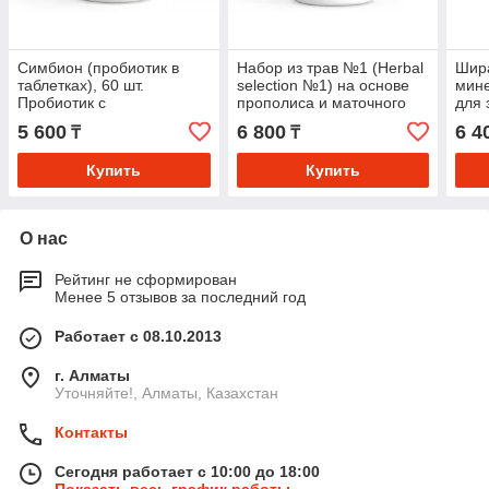
Симбион (пробиотик в
Набор из трав №1 (Herbal
Шира
таблетках), 60 шт.
selection №1) на основе
мин
Пробиотик с
прополиса и маточного
для 
ферментативным
молочка. Желудочно-
желч
5 600
6 800
6 4
₸
₸
действием для легкого
кишечный тракт
пищеварения
Купить
Купить
О нас
Рейтинг не сформирован
Менее 5 отзывов за последний год
Работает с 08.10.2013
г. Алматы
Уточняйте!, Алматы, Казахстан
Контакты
Сегодня работает с 10:00 до 18:00