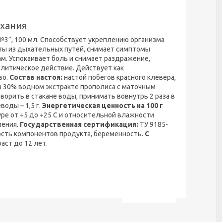
ыхания
№3”, 100 мл. Способствует укреплению организма
ты из дыхательных путей, снимает симптомы
ам. Успокаивает боль и снимает раздражение,
олитическое действие. Действует как
во.
Состав настоя:
настой побегов красного клевера,
на 30% водном экстракте прополиса с маточным
ворить в стакане воды, принимать вовнутрь 2 раза в
еводы – 1,5 г.
Энергетическая ценность на 100 г
ре от +5 до +25 С и относительной влажности
ления.
Государственная сертификация:
ТУ 9185-
сть компонентов продукта, беременность.
С
аст до 12 лет.