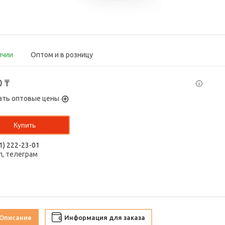
ичии
Оптом и в розницу
0 ₸
ать оптовые цены
Купить
1) 222-23-01
п, телеграм
Описание
Информация для заказа