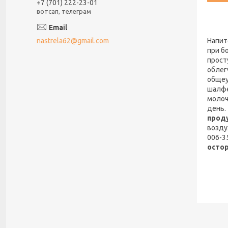
+7 (701) 222-23-01
вотсап, телеграм
Напит
nastrela62@gmail.com
при б
прост
облег
общеу
шалфе
молоч
день.
прод
возду
006-3
осто