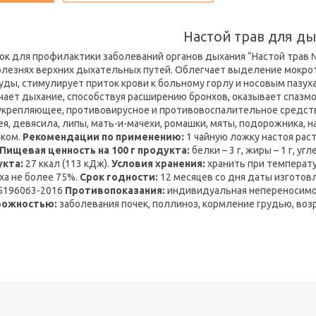
Настой трав для д
ок для профилактики заболеваний органов дыхания “Настой трав 
олезнях верхних дыхательных путей. Облегчает выделение мокро
уды, стимулирует приток крови к больному горлу и носовым пазух
чает дыхание, способствуя расширению бронхов, оказывает спазм
крепляющее, противовирусное и противовоспалительное средст
я, девясила, липы, мать-и-мачехи, ромашки, мяты, подорожника, 
ком.
Рекомендации по применению:
1 чайную ложку настоя раст
Пищевая ценность на 100 г продукта:
белки – 3 г, жиры – 1 г, угл
укта:
27 ккал (113 кДж).
Условия хранения:
хранить при температу
ха не более 75%.
Срок годности:
12 месяцев со дня даты изготов
5196063-2016
Противопоказания:
индивидуальная непереносимо
рожностью:
заболевания почек, поллиноз, кормление грудью, возр