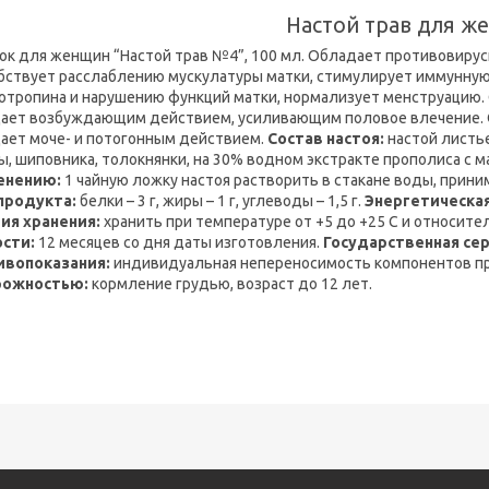
Настой трав для ж
ок для женщин “Настой трав №4”, 100 мл. Обладает противовиру
бствует расслаблению мускулатуры матки, стимулирует иммунную
отропина и нарушению функций матки, нормализует менструацию. 
ает возбуждающим действием, усиливающим половое влечение. 
ает моче- и потогонным действием.
Состав настоя:
настой листье
ы, шиповника, толокнянки, на 30% водном экстракте прополиса с 
енению:
1 чайную ложку настоя растворить в стакане воды, приним
 продукта:
белки – 3 г, жиры – 1 г, углеводы – 1,5 г.
Энергетическая
ия хранения:
хранить при температуре от +5 до +25 С и относит
сти:
12 месяцев со дня даты изготовления.
Государственная се
ивопоказания:
индивидуальная непереносимость компонентов пр
рожностью:
кормление грудью, возраст до 12 лет.