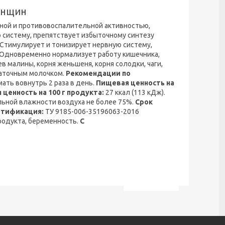
енщин
сной и противовоспалительной активностью,
 систему, препятствует избыточному синтезу
Стимулирует и тонизирует нервную систему,
Одновременно нормализует работу кишечника,
в малины, корня женьшеня, корня солодки, чаги,
маточным молочком.
Рекомендации по
ать вовнутрь 2 раза в день.
Пищевая ценность на
 ценность на 100 г продукта:
27 ккал (113 кДж).
ельной влажности воздуха не более 75%.
Срок
ртификация:
ТУ 9185-006-35196063-2016
одукта, беременность.
С