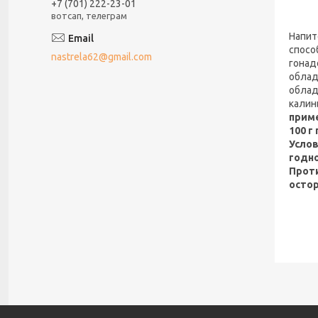
+7 (701) 222-23-01
вотсап, телеграм
Напит
спосо
nastrela62@gmail.com
гонад
облад
облад
калин
прим
100 г
Услов
годно
Прот
осто