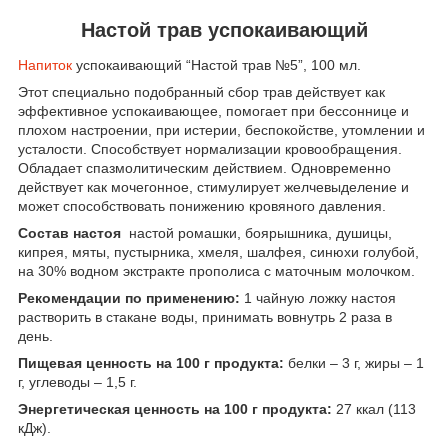
Настой трав успокаивающий
Напиток
успокаивающий “Настой трав №5”, 100 мл.
Этот специально подобранный сбор трав действует как
эффективное успокаивающее, помогает при бессоннице и
плохом настроении, при истерии, беспокойстве, утомлении и
усталости. Способствует нормализации кровообращения.
Обладает спазмолитическим действием. Одновременно
действует как мочегонное, стимулирует желчевыделение и
может способствовать понижению кровяного давления.
Состав настоя
настой ромашки, боярышника, душицы,
кипрея, мяты, пустырника, хмеля, шалфея, синюхи голубой,
на 30% водном экстракте прополиса с маточным молочком.
Рекомендации по применению:
1 чайную ложку настоя
растворить в стакане воды, принимать вовнутрь 2 раза в
день.
Пищевая ценность на 100 г продукта:
белки – 3 г, жиры – 1
г, углеводы – 1,5 г.
Энергетическая ценность на 100 г продукта:
27 ккал (113
кДж).