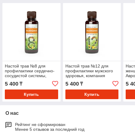
Настой трав №8 для
Настой трав №12 для
Наст
профилактики сердечно-
профилактики мужского
жен
сосудистой системы,
здоровья, компания
Авр
компания Аврора
Аврора
5 400
5 400
5 4
₸
₸
Купить
Купить
О нас
Рейтинг не сформирован
Менее 5 отзывов за последний год