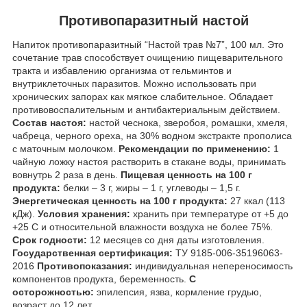
Противопаразитный настой
Напиток противопаразитный “Настой трав №7”, 100 мл. Это
сочетание трав способствует очищению пищеварительного
тракта и избавлению организма от гельминтов и
внутриклеточных паразитов. Можно использовать при
хронических запорах как мягкое слабительное. Обладает
противовоспалительным и антибактериальным действием.
Состав настоя:
настой чеснока, зверобоя, ромашки, хмеля,
чабреца, черного ореха, на 30% водном экстракте прополиса
с маточным молочком.
Рекомендации по применению:
1
чайную ложку настоя растворить в стакане воды, принимать
вовнутрь 2 раза в день.
Пищевая ценность на 100 г
продукта:
белки – 3 г, жиры – 1 г, углеводы – 1,5 г.
Энергетическая ценность на 100 г продукта:
27 ккал (113
кДж).
Условия хранения:
хранить при температуре от +5 до
+25 С и относительной влажности воздуха не более 75%.
Срок годности:
12 месяцев со дня даты изготовления.
Государственная сертификация:
ТУ 9185-006-35196063-
2016
Противопоказания:
индивидуальная непереносимость
компонентов продукта, беременность.
С
осторожностью:
эпилепсия, язва, кормление грудью,
возраст до 12 лет.