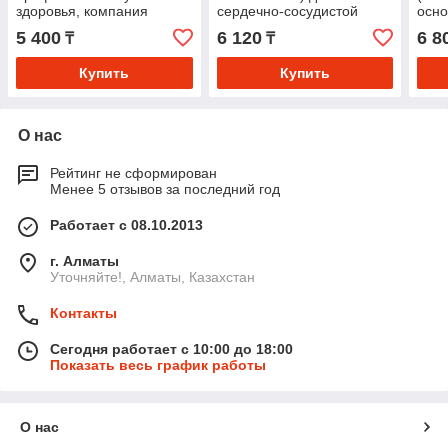
здоровья, компания
сердечно-сосудистой
осно
Аврора
системы с прополисом и
мато
5 400
6 120
6 8
₸
₸
маточным молочком, 20 г
Серд
сис
Купить
Купить
О нас
Рейтинг не сформирован
Менее 5 отзывов за последний год
Работает с 08.10.2013
г. Алматы
Уточняйте!, Алматы, Казахстан
Контакты
Сегодня работает с 10:00 до 18:00
Показать весь график работы
О нас