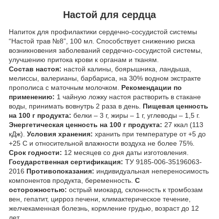
Настой для сердца
Напиток для профилактики сердечно-сосудистой системы
“Настой трав №8”, 100 мл. Способствует снижению риска
возникновения заболеваний сердечно-сосудистой системы,
улучшению притока крови к органам и тканям.
Состав настоя:
настой калины, боярышника, ландыша,
мелиссы, валерианы, барбариса, на 30% водном экстракте
прополиса с маточным молочком.
Рекомендации по
применению:
1 чайную ложку настоя растворить в стакане
воды, принимать вовнутрь 2 раза в день.
Пищевая ценность
на 100 г продукта:
белки – 3 г, жиры – 1 г, углеводы – 1,5 г.
Энергетическая ценность на 100 г продукта:
27 ккал (113
кДж).
Условия хранения:
хранить при температуре от +5 до
+25 С и относительной влажности воздуха не более 75%.
Срок годности:
12 месяцев со дня даты изготовления.
Государственная сертификация:
ТУ 9185-006-35196063-
2016
Противопоказания:
индивидуальная непереносимость
компонентов продукта, беременность.
С
осторожностью:
острый миокард, склонность к тромбозам
вен, гепатит, цирроз печени, климактерическое течение,
желчекаменная болезнь, кормление грудью, возраст до 12
лет.