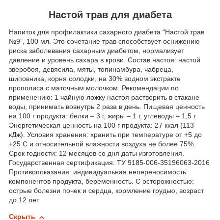
Настой трав для диабета
Напиток для профилактики сахарного диабета “Настой трав
№9”, 100 мл. Это сочетание трав способствует оснижению
риска заболевания сахарным диабетом, нормализует
давление и уровень сахара в крови. Состав настоя: настой
зверобоя, девясила, мяты, топинамбура, чабреца,
шиповника, корня солодки, на 30% водном экстракте
прополиса с маточным молочком. Рекомендации по
применению: 1 чайную ложку настоя растворить в стакане
воды, принимать вовнутрь 2 раза в день. Пищевая ценность
на 100 г продукта: белки – 3 г, жиры – 1 г, углеводы – 1,5 г.
Энергетическая ценность на 100 г продукта: 27 ккал (113
кДж). Условия хранения: хранить при температуре от +5 до
+25 С и относительной влажности воздуха не более 75%.
Срок годности: 12 месяцев со дня даты изготовления.
Государственная сертификация: ТУ 9185-006-35196063-2016
Противопоказания: индивидуальная непереносимость
компонентов продукта, беременность. С осторожностью:
острые болезни почек и сердца, кормление грудью, возраст
до 12 лет.
Скрыть