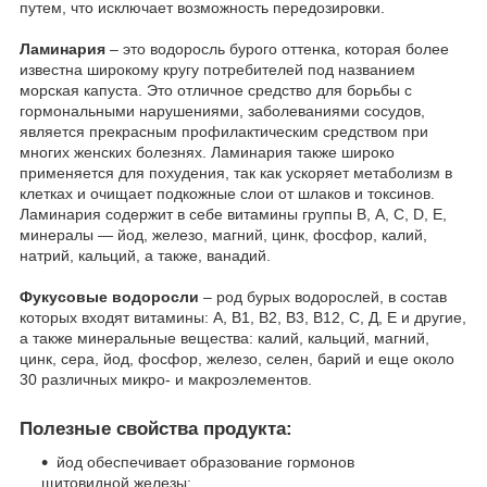
путем, что исключает возможность передозировки.
Ламинария
– это водоросль бурого оттенка, которая более
известна широкому кругу потребителей под названием
морская капуста. Это отличное средство для борьбы с
гормональными нарушениями, заболеваниями сосудов,
является прекрасным профилактическим средством при
многих женских болезнях. Ламинария также широко
применяется для похудения, так как ускоряет метаболизм в
клетках и очищает подкожные слои от шлаков и токсинов.
Ламинария содержит в себе витамины группы В, А, С, D, E,
минералы — йод, железо, магний, цинк, фосфор, калий,
натрий, кальций, а также, ванадий.
Фукусовые водоросли
– род бурых водорослей, в состав
которых входят витамины: А, В1, В2, В3, В12, С, Д, Е и другие,
а также минеральные вещества: калий, кальций, магний,
цинк, сера, йод, фосфор, железо, селен, барий и еще около
30 различных микро- и макроэлементов.
Полезные свойства продукта:
йод обеспечивает образование гормонов
щитовидной железы;