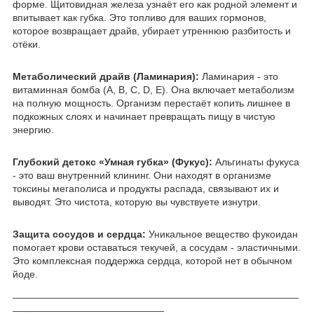
форме. Щитовидная железа узнаёт его как родной элемент и
впитывает как губка. Это топливо для ваших гормонов,
которое возвращает драйв, убирает утреннюю разбитость и
отёки.
​Метаболический драйв (Ламинария):
Ламинария - это
витаминная бомба (A, B, C, D, E). Она включает метаболизм
на полную мощность. Организм перестаёт копить лишнее в
подкожных слоях и начинает превращать пищу в чистую
энергию.
​Глубокий детокс «Умная губка» (Фукус):
Альгинаты фукуса
- это ваш внутренний клининг. Они находят в организме
токсины мегаполиса и продукты распада, связывают их и
выводят. Это чистота, которую вы чувствуете изнутри.
​Защита сосудов и сердца:
Уникальное вещество фукоидан
помогает крови оставаться текучей, а сосудам - эластичными.
Это комплексная поддержка сердца, которой нет в обычном
йоде.
___________________________________________________
___________________________