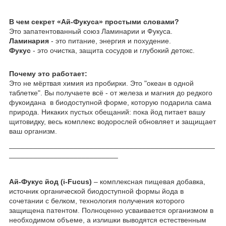
В чем секрет «Ай-Фукуса» простыми словами?
​Это запатентованный союз Ламинарии и Фукуса.
​Ламинария
- это питание, энергия и похудение.
​Фукус
- это очистка, защита сосудов и глубокий детокс.
​Почему это работает:
Это не мёртвая химия из пробирки. Это "океан в одной
таблетке". Вы получаете всё - от железа и магния до редкого
фукоидана в биодоступной форме, которую подарила сама
природа. Никаких пустых обещаний: пока йод питает вашу
щитовидку, весь комплекс водорослей обновляет и защищает
ваш организм.
___________________________________________________
___________________________
Ай-Фукус йод (i-Fucus)
– комплексная пищевая добавка,
источник органической биодоступной формы йода в
сочетании с белком, технология получения которого
защищена патентом. Полноценно усваивается организмом в
необходимом объеме, а излишки выводятся естественным