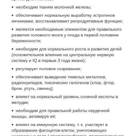
необходим тканям молочной железы;
обеспечивает нормальную выработку эстрогенов
яичниками, восстанавливает репродуктивные функции;
является необходимым элементом для правильного
развития головного мозга у плода в первой половине
беременности;
необходим для нормального роста и развития детей
(положительное влияние на центральную нервную
систему и IQ в первые 3 года жизни);
регулирует половое созревание;
обеспечивает выведение тяжелых металлов,
радионуклидов, токсических галогенов (хлор, фтор,
бром, ртуть, свинец);
влияет на нормальный уровень соляной кислоты в
желудке;
необходим для правильной работы сердечной
мышцы, активируя её;
влияет на иммунную систему, т. к. участвует в
образовании фагоцитов-клеток, уничтожающих
чужеродные тела ( противогрибковая, противовирусная