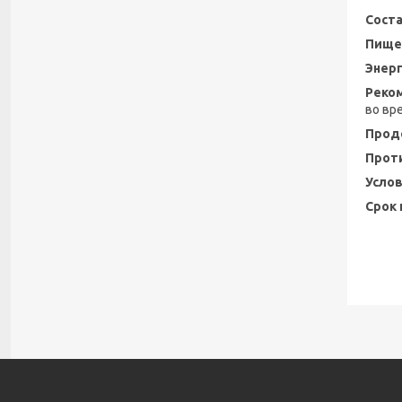
Соста
Пищев
Энерг
Реко
во вр
Прод
Прот
Услов
Срок 