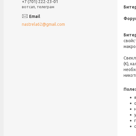
+7 (701) 222-23-01
Битер
вотсап, телеграм
Фору
nastrela62@gmail.com
Битер
свойс
макро
Свекл
(К), к
необх
никот
Полез