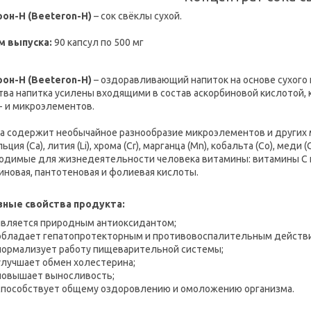
он-H (Beeteron-H)
– сок свёклы сухой.
м выпуска:
90 капсул по 500 мг
он-H (Beeteron-H)
– оздоравливающий напиток на основе сухого
тва напитка усилены входящими в состав аскорбиновой кислотой,
- и микроэлементов.
а содержит необычайное разнообразие микроэлементов и других мин
альция (Са), лития (Li), хрома (Cr), марганца (Мn), кобальта (Со), меди (
одимые для жизнедеятельности человека витамины: витамины С и К, 
иновая, пантотеновая и фолиевая кислоты.
ные свойства продукта:
является природным антиоксидантом;
обладает гепатопротекторным и противовоспалительным действ
нормализует работу пищеварительной системы;
улучшает обмен холестерина;
повышает выносливость;
способствует общему оздоровлению и омоложению организма.