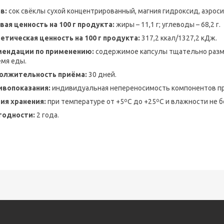
в:
сок свёклы сухой концентрированный, магния гидроксид, аэроси
ая ценность на 100 г продукта:
жиры – 11,1 г; углеводы – 68,2 г.
етическая ценность на 100 г продукта:
317,2 ккал/1327,2 кДж.
мендации по применению:
содержимое капсулы тщательно размеш
емя еды.
олжительность приёма:
30 дней.
ивопоказания:
индивидуальная непереносимость компонентов пр
ия хранения:
при температуре от +5ºС до +25ºС и влажности не б
годности:
2 года.