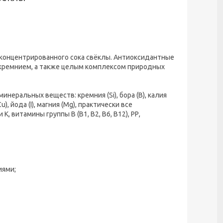
 концентрированного сока свёклы. Антиоксидантные
 кремнием, а также целым комплексом природных
еральных веществ: кремния (Si), бора (В), калия
Cu), йода (I), магния (Мg), практически все
витамины группы В (В1, В2, В6, В12), РР,
иями;