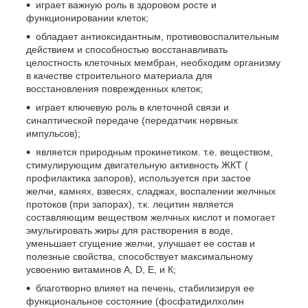
играет важную роль в здоровом росте и
функционировании клеток;
обладает антиоксидантным, противовоспалительным
действием и способностью восстанавливать
целостность клеточных мембран, необходим организму
в качестве строительного материала для
восстановления поврежденных клеток;
играет ключевую роль в клеточной связи и
синаптической передаче (передатчик нервных
импульсов);
является природным прокинетиком. т.е. веществом,
стимулирующим двигательную активность ЖКТ (
профилактика запоров), используется при застое
желчи, камнях, взвесях, сладжах, воспалении желчных
протоков (при запорах), т.к. лецитин является
составляющим веществом желчных кислот и помогает
эмульгировать жиры для растворения в воде,
уменьшает сгущение желчи, улучшает ее состав и
полезные свойства, способствует максимальному
усвоению витаминов А, D, Е, и К;
благотворно влияет на печень, стабилизируя ее
функциональное состояние (фосфатидилхолин