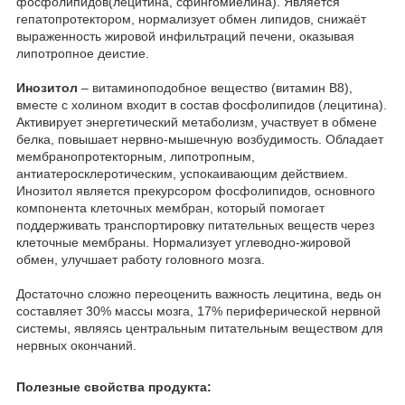
фосфолипидов(лецитина, сфингомиелина). Является
гепатопротектором, нормализует обмен липидов, снижаёт
выраженность жировой инфильтраций печени, оказывая
липотропное деистие.
Инозитол
– витаминоподобное вещество (витамин B8),
вместе с холином входит в состав фосфолипидов (лецитина).
Активирует энергетический метаболизм, участвует в обмене
белка, повышает нервно-мышечную возбудимость. Обладает
мембранопротекторным, липотропным,
антиатеросклеротическим, успокаивающим действием.
Инозитол является прекурсором фосфолипидов, основного
компонента клеточных мембран, который помогает
поддерживать транспортировку питательных веществ через
клеточные мембраны. Нормализует углеводно-жировой
обмен, улучшает работу головного мозга.
Достаточно сложно переоценить важность лецитина, ведь он
составляет 30% массы мозга, 17% периферической нервной
системы, являясь центральным питательным веществом для
нервных окончаний.
Полезные свойства продукта: