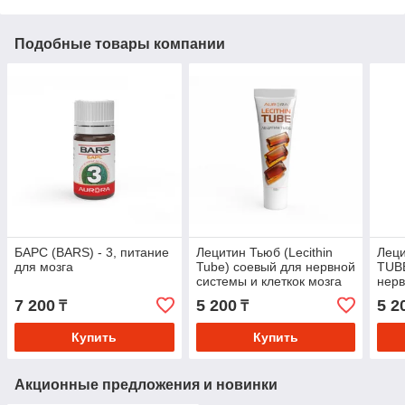
Подобные товары компании
БАРС (BARS) - 3, питание
Лецитин Тьюб (Lecithin
Леци
для мозга
Tube) соевый для нервной
TUBE
системы и клеткок мозга
нерв
мозг
7 200
5 200
5 2
₸
₸
Купить
Купить
Акционные предложения и новинки