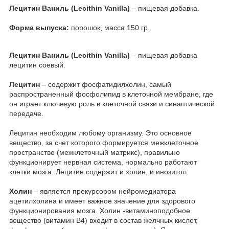
Лецитин Ваниль (Lecithin Vanilla)
– пищевая добавка.
Форма выпуска:
порошок, масса 150 гр.
Лецитин Ваниль (Lecithin Vanilla)
– пищевая добавка
лецитин соевый.
Лецитин
– содержит фосфатидилхолин, самый
распространенный фосфолипид в клеточной мембране, где
он играет ключевую роль в клеточной связи и синаптической
передаче.
Лецитин необходим любому организму. Это основное
вещество, за счет которого формируется межклеточное
пространство (межклеточный матрикс), правильно
функционирует нервная система, нормально работают
клетки мозга. Лецитин содержит и холин, и инозитол.
Холин
– является прекурсором нейромедиатора
ацетилхолина и имеет важное значение для здорового
функционирования мозга. Холин -витаминоподобное
вещество (витамин В4) входит в состав желчных кислот,