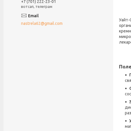
+7 (701) 222-23-01
вотсап, телеграм
Уайт-
nastrela62@gmail.com
орган
кремн
микро
лекар
Поле
свя
со
ди
ра
маг