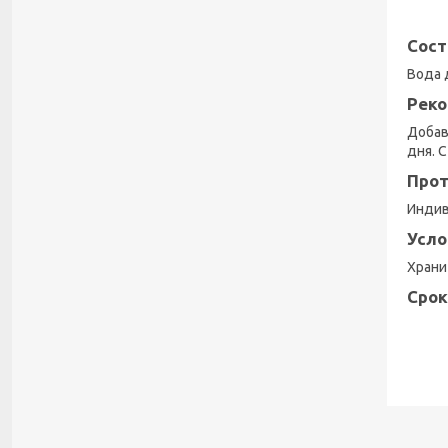
Сост
Вода 
Реко
Добав
дня. 
Прот
Индив
Усло
Храни
Срок