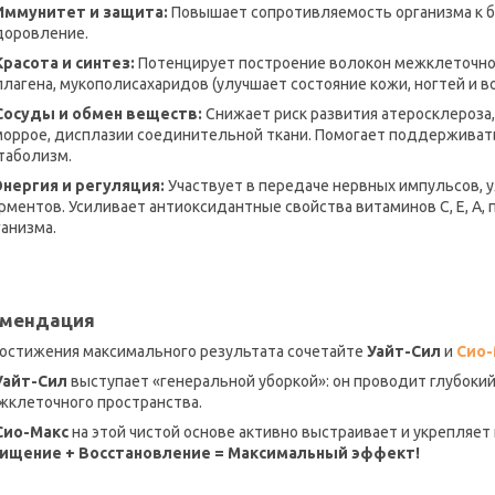
Иммунитет и защита:
Повышает сопротивляемость организма к б
доровление.
Красота и синтез:
Потенцирует построение волокон межклеточного
ллагена, мукополисахаридов (улучшает состояние кожи, ногтей и во
Сосуды и обмен веществ:
Снижает риск развития атеросклероза,
моррое, дисплазии соединительной ткани. Помогает поддерживат
таболизм.
Энергия и регуляция:
Участвует в передаче нервных импульсов, у
рментов. Усиливает антиоксидантные свойства витаминов С, Е, А
ганизма.
омендация
остижения максимального результата сочетайте
Уайт-Сил
и
Сио-
Уайт-Сил
выступает «генеральной уборкой»: он проводит глубокий
жклеточного пространства.
Сио-Макс
на этой чистой основе активно выстраивает и укрепляет к
ищение + Восстановление = Максимальный эффект!