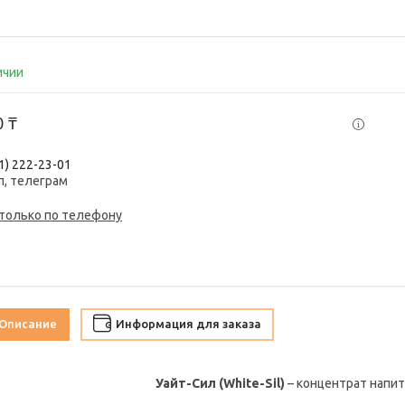
ичии
0 ₸
1) 222-23-01
п, телеграм
 только по телефону
Описание
Информация для заказа
Уайт-Сил (White-Sil)
– концентрат напит