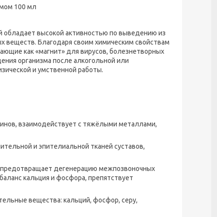
мом 100 мл
ый обладает высокой активностью по выведению из
ых веществ. Благодаря своим химическим свойствам
ающие как «магнит» для вирусов, болезнетворных
ения организма после алкогольной или
изической и умственной работы.
синов, взаимодействует с тяжёлыми металлами,
тельной и эпителиальной тканей суставов,
и, предотвращает дегенерацию межпозвоночных
аланс кальция и фосфора, препятствует
ельные вещества: кальций, фосфор, серу,