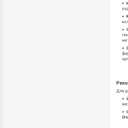
оз
ко
ге
ме
фе
ор
Рек
Для д
ме
Оч