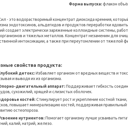
Форма выпуска:
флакон объё
Сил - это водорастворимый концентрат диоксида кремния, котор
изма эндотоксинов, альдегидов и продуктов переработки ядовит
ий создает электрически заряженные коллоидные системы, работ
организмов и тяжелых металлов. Концентрат незаменим для очищ
ственной интоксикации, а также при переутомлении от тяжелой ф
зные свойства продукта:
Глубокий детокс:
Избавляет организм от вредных веществ и ток
зывая и выводя их из организма.
Опорно-двигательный аппарат:
Поддерживает гибкость соедини
судов, сухожилий, хрящей и слизистых оболочек.
Здоровье костей:
Стимулирует рост и укрепление костной ткан
сков, повышает минерализацию костей, поддерживая правильный б
звитию остеопороза.
Усвоение нутриентов:
Помогает организму лучше усваивать питат
ний, калий, натрий, железо.