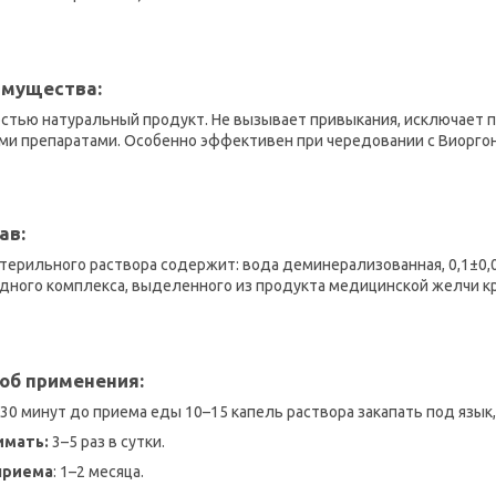
мущества:
стью натуральный продукт. Не вызывает привыкания, исключает п
ми препаратами. Особенно эффективен при чередовании с Виоргон
ав:
стерильного раствора содержит: вода деминерализованная, 0,1±0,01
дного комплекса, выделенного из продукта медицинской желчи кру
об применения:
–30 минут до приема еды 10–15 капель раствора закапать под язы
имать:
3–5 раз в сутки.
 приема
: 1–2 месяца.