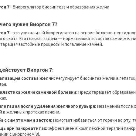
он 7
- Биорегулятор биосинтеза и образования желчи
чего нужен Виоргон 7?
гон 7
- это уникальный биорегулятор на основе белково-пептидног
ого скота. Его главная задача — нормализовать состав самой желчи
твращая застойные процессы и появление камней.
действует Виоргон 7:
ализация состава желчи:
Регулирует биосинтез желчи в гепатоц
тва.
илактика желчекаменной болезни:
Предотвращает образование
ках.
литация после удаления желчного пузыря:
Незаменим после 
й в желчных протоках печени.
а с симптомами застоя:
Помогает избавиться от горечи во рту, т
щь при панкреатитах:
Эффективен в комплексной терапии панкре
ании с Виоргоном 8).