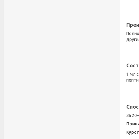
Преи
Полно
други
Сост
1 мл 
пепти
Спос
За 20
​Прин
​Курс