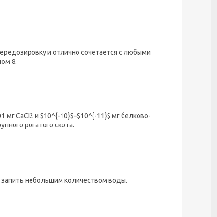
ередозировку и отлично сочетается с любыми
ом 8.
 мг СаСI2 и $10^{-10}$–$10^{-11}$ мг белково-
пного рогатого скота.
к, запить небольшим количеством воды.