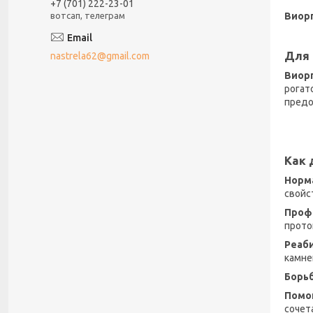
+7 (701) 222-23-01
Виорг
вотсап, телеграм
Для 
nastrela62@gmail.com
​Виор
рогат
предо
Как 
Норм
свойс
Проф
прото
Реаби
камне
Борьб
Помо
сочет