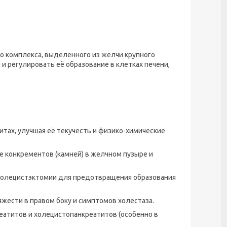
о комплекса, выделенного из желчи крупного
 и регулировать её образование в клетках печени,
итах, улучшая её текучесть и физико-химические
 конкрементов (камней) в желчном пузыре и
холецистэктомии для предотвращения образования
яжести в правом боку и симптомов холестаза.
атитов и холецистопанкреатитов (особенно в