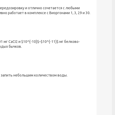
ередозировку и отлично сочетается с любыми
о работает в комплексе с Виоргонами 1, 3, 29 и 30.
 мг СаСI2 и $10^{-10}$–$10^{-11}$ мг белково-
одых бычков.
к, запить небольшим количеством воды.