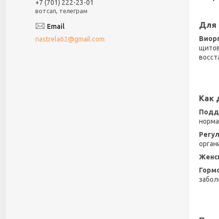
+7 (701) 222-23-01
вотсап, телеграм
Для 
​Виор
nastrela62@gmail.com
щитов
восст
Как 
Подд
норма
Регул
орган
Женс
Гормо
забол