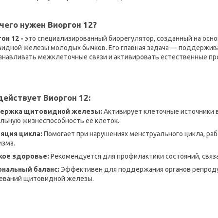
чего нужен Виоргон 12?
гон 12 -
это специализированный биорегулятор, созданный на осно
идной железы молодых бычков. Его главная задача — поддержив
анавливать межклеточные связи и активировать естественные пр
действует Виоргон 12:
ержка щитовидной железы:
Активирует клеточные источники 
льную жизнеспособность её клеток.
яция цикла:
Помогает при нарушениях менструального цикла, раб
изма.
кое здоровье:
Рекомендуется для профилактики состояний, связа
нальный баланс:
Эффективен для поддержания органов репроду
еваний щитовидной железы.