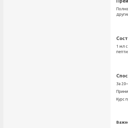
Преи
Полно
други
Сост
1 мл 
пепти
Спос
За 20
​Прини
​Курс 
Важн