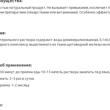
мущества:
стью натуральный продукт. Не вызывает привыкания, исключает п
ми препаратами (лекарствами или витаминами). Особенно эффективн
ав:
стерильного раствора содержит: вода деминерализованная, 0,1±0,01
дного комплекса, выделенного из ткани щитовидной железы мол
об применения:
–30 минут до приема еды 10–15 капель раствора закапать под язы
мать: 3–5 раз в сутки.
приема: 1–2 месяца.
о!