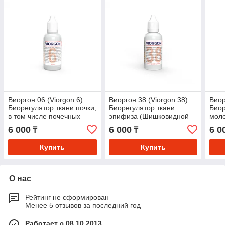
Виоргон 06 (Viorgon 6).
Виоргон 38 (Viorgon 38).
Виор
Биорегулятор ткани почки,
Биорегулятор ткани
Биор
в том числе почечных
эпифиза (Шишковидной
мол
канальцев
железы)
6 000
6 000
6 0
₸
₸
Купить
Купить
О нас
Рейтинг не сформирован
Менее 5 отзывов за последний год
Работает с 08.10.2013