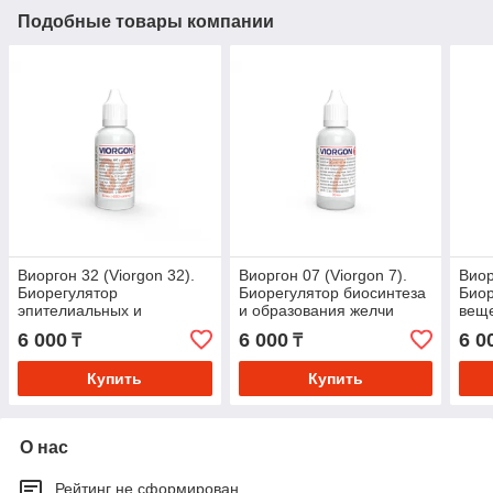
Подобные товары компании
Виоргон 32 (Viorgon 32).
Виоргон 07 (Viorgon 7).
Виор
Биорегулятор
Биорегулятор биосинтеза
Биор
эпителиальных и
и образования желчи
веще
железистых тканей
6 000
6 000
6 0
₸
₸
органов
желудочнокишечного
Купить
Купить
тракта, а также хрящевой
ткани
О нас
Рейтинг не сформирован