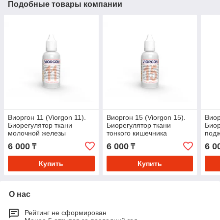
Подобные товары компании
Виоргон 11 (Viorgon 11).
Виоргон 15 (Viorgon 15).
Виор
Биорегулятор ткани
Биорегулятор ткани
Биор
молочной железы
тонкого кишечника
под
6 000
6 000
6 0
₸
₸
Купить
Купить
О нас
Рейтинг не сформирован