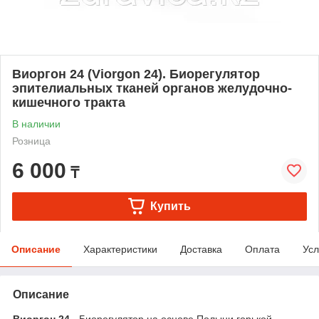
Виоргон 24 (Viorgon 24). Биорегулятор
эпителиальных тканей органов желудочно-
кишечного тракта
В наличии
Розница
6 000
₸
Купить
Описание
Характеристики
Доставка
Оплата
Усл
Описание
Виоргон 24 -
Биорегулятор на основе Полыни горькой