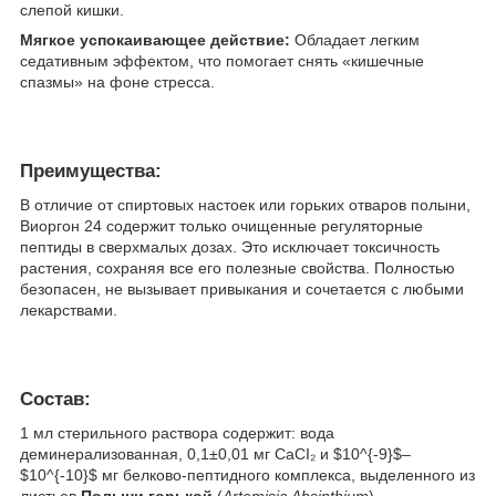
слепой кишки.
Мягкое успокаивающее действие:
Обладает легким
седативным эффектом, что помогает снять «кишечные
спазмы» на фоне стресса.
Преимущества:
В отличие от спиртовых настоек или горьких отваров полыни,
Виоргон 24 содержит только очищенные регуляторные
пептиды в сверхмалых дозах. Это исключает токсичность
растения, сохраняя все его полезные свойства. Полностью
безопасен, не вызывает привыкания и сочетается с любыми
лекарствами.
Состав:
1 мл стерильного раствора содержит: вода
деминерализованная, 0,1±0,01 мг СаСI₂ и $10^{-9}$–
$10^{-10}$ мг белково-пептидного комплекса, выделенного из
листьев
Полыни горькой
(
Artemisia Absinthium
).