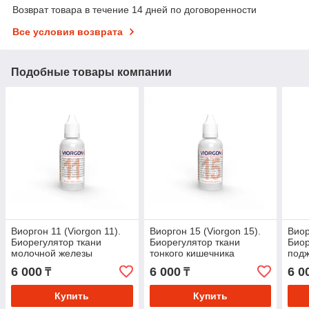
Возврат товара в течение 14 дней по договоренности
Все условия возврата
Подобные товары компании
Виоргон 11 (Viorgon 11).
Виоргон 15 (Viorgon 15).
Виор
Биорегулятор ткани
Биорегулятор ткани
Биор
молочной железы
тонкого кишечника
под
6 000
6 000
6 0
₸
₸
Купить
Купить