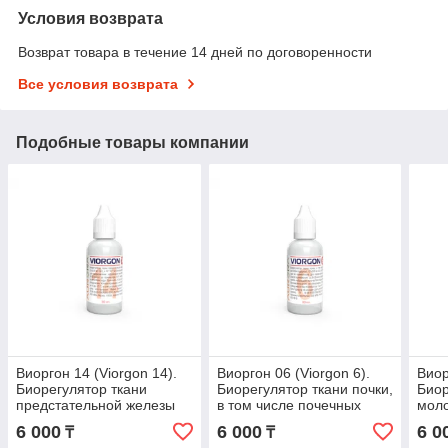
Условия возврата
Возврат товара в течение 14 дней по договоренности
Все условия возврата
Подобные товары компании
Виоргон 14 (Viorgon 14).
Виоргон 06 (Viorgon 6).
Виор
Биорегулятор ткани
Биорегулятор ткани почки,
Биор
предстательной железы
в том числе почечных
мол
канальцев
6 000
6 000
6 0
₸
₸