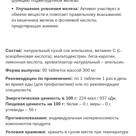
функцию поджелудочной железы.
Улучшение усвоения железа:
Активно участвует в
обмене веществ и помогает правильному всасыванию
из кишечника железа и фолиевой кислоты,
предотвращая анемию.
Состав:
натуральный сухой сок апельсина, витамин С (L-
аскорбиновая кислота), мальтодекстрин, бета-каротин,
лимонная кислота, ароматизатор натуральный – апельсин.
Форма выпуска:
90 таблеток массой 300 мг.
Рекомендации по применению:
по 1 таблетке 1 раз в день
во время еды (для профилактики) или по рекомендации
специалиста.
Энергетическая ценность в 100 г:
224 ккал / 937 кДж.
Пищевая ценность на 100 г:
белки – 0 г, жиры – 0 г,
углеводы – 56 г.
Противопоказания:
индивидуальная непереносимость
компонентов продукта.
Условия хранения:
хранить в сухом месте при температуре