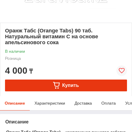
Оранж Табс (Orange Tabs) 90 таб.
Натуральный витамин C на основе
апельсинового сока
В наличии
Розница
4 000
₸
Купить
Описание
Характеристики
Доставка
Оплата
Усл
Описание
Оранж Табс (Orange Tabs)
– комплексная пищевая добавка