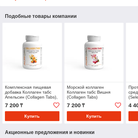
Подобные товары компании
Комплексная пищевая
Морской коллаген
Про
добавка Коллаген табс
Коллаген табс Вишня
сред
Апельсин (Collagen Tabs),
(Collagen Tabs)
(Sel
суставы, хрящевая ткань,
7 200
7 200
4 4
₸
₸
остеоартрит, костная
система
Купить
Купить
Акционные предложения и новинки