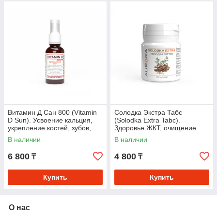
Витамин Д Сан 800 (Vitamin
Солодка Экстра Табс
D Sun). Усвоение кальция,
(Solodka Extra Tabc).
укрепление костей, зубов,
Здоровье ЖКТ, очищение
поддержка иммунной,
бронхов и лимфодренаж
В наличии
В наличии
нервной систем
6 800
4 800
₸
₸
Купить
Купить
О нас