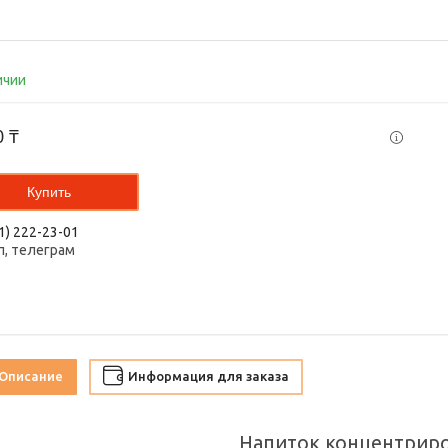
ичии
0 ₸
Купить
1) 222-23-01
п, телеграм
Описание
Информация для заказа
Напиток концентрир