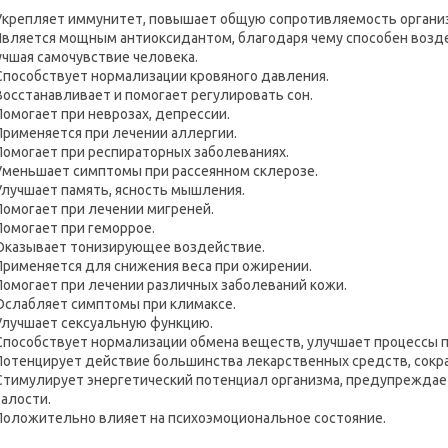
Укрепляет иммунитет, повышает общую сопротивляемость органи
Является мощным антиоксидантом, благодаря чему способен возде
учшая самочувствие человека.
Способствует нормализации кровяного давления.
Восстанавливает и помогает регулировать сон.
Помогает при неврозах, депрессии.
Применяется при лечении аллергии.
Помогает при респираторных заболеваниях.
Уменьшает симптомы при рассеянном склерозе.
Улучшает память, ясность мышления.
Помогает при лечении мигреней.
Помогает при геморрое.
Оказывает тонизирующее воздействие.
Применяется для снижения веса при ожирении.
Помогает при лечении различных заболеваний кожи.
Ослабляет симптомы при климаксе.
Улучшает сексуальную функцию.
Способствует нормализации обмена веществ, улучшает процессы 
Потенцирует действие большинства лекарственных средств, сокра
Стимулирует энергетический потенциал организма, предупреждае
талости.
Положительно влияет на психоэмоциональное состояние.