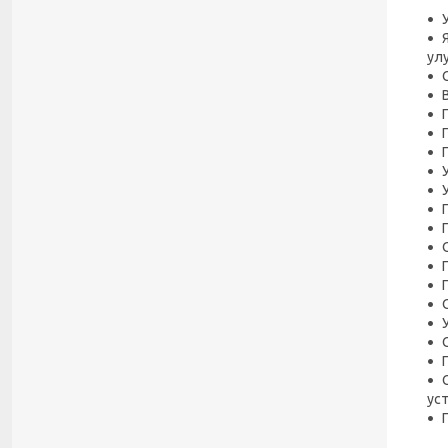
ул
ус