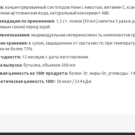
в:
концентрированный сок плодов Нони с мякотью, витамин С, ксан
нная артезианская вода, натуральный консервант AiBi.
мендации по применения:
1,5 ст. ложки (30 мл.) напитка 3 раза в
овым соком) перед едой.
ивопоказания:
индивидуальная непереносимость компонентов пр
ия хранения:
в сухом, защищенном от света месте, при температу
ха не более 75%.
годности:
12 месяцев с даты изготовления.
а выпуска:
бутылка, объемом 500 мл.
ая ценность на 100г продукта:
белки- 0г, жиры-0г, углеводы- 14
етическая ценность 100г:
56 ккал / 234 кДж