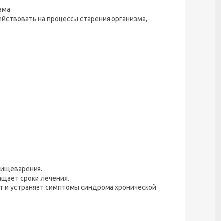
зма.
йствовать на процессы старения организма,
пищеварения.
щает сроки лечения.
т и устраняет симптомы синдрома хронической