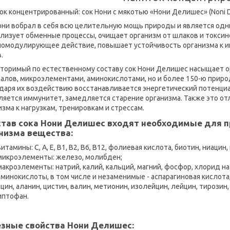
ок концентрированный: сок Нони с мякотью «Нони Делишес» (Noni D
они вобрал в себя всю целительную мощь природы и является одн
лизует обменные процессы, очищает организм от шлаков и токси
омодулирующее действие, повышает устойчивость организма к и
.
торимый по естественному составу сок Нони Делишес насыщает о
алов, микроэлементами, аминокислотами, но и более 150-ю прир
даря их воздействию восстанавливается энергетический потенциа
ляется иммунитет, замедляется старение организма. Также это о
изма к нагрузкам, тренировкам и стрессам.
став сока Нони Делишес входят необходимые для 
низма вещества:
витамины: С, А, Е, В1, В2, В6, В12, фолиевая кислота, биотин, ниацин
микроэлементы: железо, молибден;
макроэлементы: натрий, калий, кальций, магний, фосфор, хлорид на
аминокислоты, в том числе и незаменимые - аспарагиновая кислота,
цин, аланин, цистин, валин, метионин, изолейцин, лейцин, тирозин
иптофан.
зные свойства Нони Делишес: