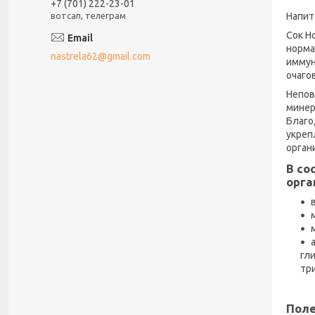
+7 (701) 222-23-01
Напит
вотсап, телеграм
Сок Н
норма
nastrela62@gmail.com
иммун
очагов
Непов
минер
Благо
укреп
орган
В со
орга
гли
тр
Поле