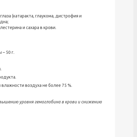
лаза (катаракта, глаукома, дистрофия и
дна;
естерина и сахара в крови.
 – 50 г.
.
одукта.
й влажности воздуха не более 75 %.
вышению уровня гемоглобина в крови и снижению