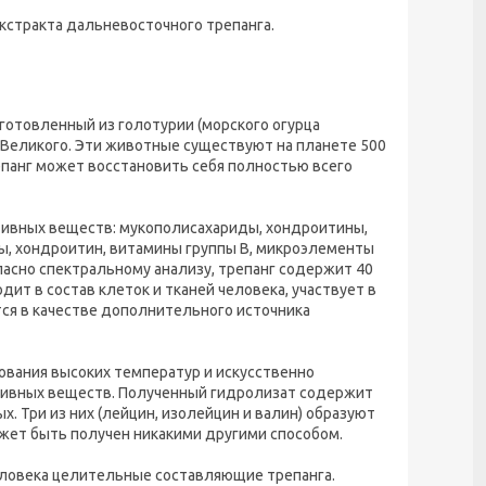
кстракта дальневосточного трепанга.
готовленный из голотурии (морского огурца
а Великого. Эти животные существуют на планете 500
епанг может восстановить себя полностью всего
ктивных веществ: мукополисахариды, хондроитины,
ы, хондроитин, витамины группы В, микроэлементы
огласно спектральному анализу, трепанг содержит 40
т в состав клеток и тканей человека, участвует в
ся в качестве дополнительного источника
ования высоких температур и искусственно
тивных веществ. Полученный гидролизат содержит
. Три из них (лейцин, изолейцин и валин) образуют
ожет быть получен никакими другими способом.
еловека целительные составляющие трепанга.