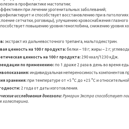
полезен в профилактике мастопатии;
эффективен при лечении урогенитальных заболеваний;
профилактирует и способствует восстановлению при в патологиях г
слоение сетчатки, роговицы), улучшению кровоснабжения глазного 
способствует повышению уровня гемоглобина, снижению уровня хол
в:
экстракт из дальневосточного трепанга, мальтодекстрин.
ая ценность на 100 г продукта:
белки – 18 г; жиры – 2 г; углеводы
етическая ценность на 100 г продукта:
290 ккал/1230 кДж.
мендации по применению:
по 1 драже 2 раза в день во время еды
ивопоказания:
индивидуальная непереносимость компонентов пр
ия хранения:
при температуре от +5 °С до +25 °С и относительно
годности:
2 года от даты изготовления.
ческие исследования доказали:
Румарин Экстра способствует по
я холестерина.