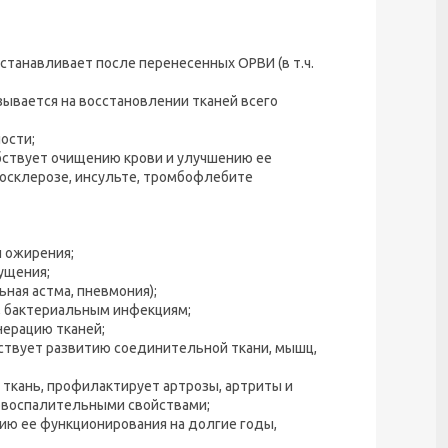
танавливает после перенесенных ОРВИ (в т.ч.
зывается на восстановлении тканей всего
ости;
обствует очищению крови и улучшению ее
осклерозе, инсульте, тромбофлебите
 ожирения;
ущения;
ная астма, пневмония);
, бактериальным инфекциям;
нерацию тканей;
ствует развитию соединительной ткани, мышц,
 ткань, профилактирует артрозы, артриты и
овоспалительными свойствами;
ю ее функционирования на долгие годы,