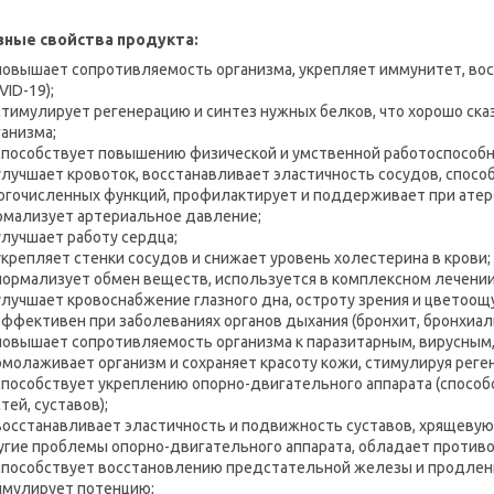
ные свойства продукта:
повышает сопротивляемость организма, укрепляет иммунитет, восс
ID-19);
стимулирует регенерацию и синтез нужных белков, что хорошо ска
ганизма;
способствует повышению физической и умственной работоспособн
улучшает кровоток, восстанавливает эластичность сосудов, спос
огочисленных функций, профилактирует и поддерживает при атер
рмализует артериальное давление;
улучшает работу сердца;
укрепляет стенки сосудов и снижает уровень холестерина в крови;
нормализует обмен веществ, используется в комплексном лечении
улучшает кровоснабжение глазного дна, остроту зрения и цветоощ
эффективен при заболеваниях органов дыхания (бронхит, бронхиаль
повышает сопротивляемость организма к паразитарным, вирусным
омолаживает организм и сохраняет красоту кожи, стимулируя реге
способствует укреплению опорно-двигательного аппарата (способ
тей, суставов);
восстанавливает эластичность и подвижность суставов, хрящевую
угие проблемы опорно-двигательного аппарата, обладает против
способствует восстановлению предстательной железы и продлени
имулирует потенцию;