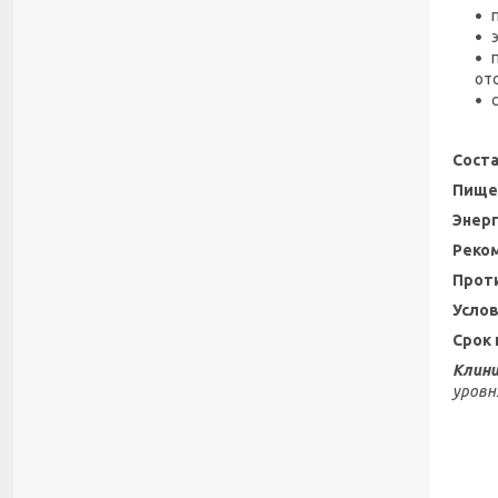
от
Соста
Пищев
Энерг
Реко
Прот
Услов
Срок 
Клини
уровн