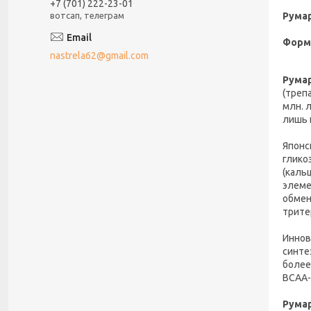
+7 (701) 222-23-01
Румар
вотсап, телеграм
Форм
nastrela62@gmail.com
Румар
(треп
млн. 
лишь 
Японс
глико
(каль
элеме
обмен
трите
Иннов
синте
более
BCAA-
Рума