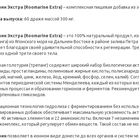
ин Экстра (Roomarine Extra)
– комплексная пищевая добавка из э
а выпуска:
60 драже массой 300 мг.
ин Экстра (Roomarine Extra)
– это 100% натуральный продукт, из
анга) из Японского моря на Дальнем Востоке в районе залива Петр
лет благодаря своей удивительной способности к регенерации. Тр
из одной трети своего тела.
кая голотурия (трепанг) содержит широкий набор биологически а
зиды, простагландины, полиеновые жирные кислоты, полисахарид
ций, магний, цинк, железо, йод, кремний, фосфор, селен, калий). С
нтов периодической системы Менделеева, каждый из которых входи
ных процессах и образовании гормонов и ферментов. Рекомендует
рпеновых гликозидов.
ационная технология гидролиза c ферментированием без использ
зированных добавок обеспечивает максимальную усвояемость ак
 40 активных элементов и 22 аминокислоты. Включая 7 незаменимых
комплекс, который регулирует обмен веществ. Такой состав не м
рин
позволяет в ионном виде донести до всех органов и систем ч