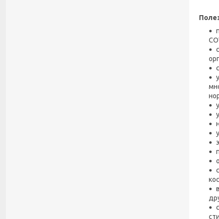
Полез
COV
ор
мн
но
кос
др
ст