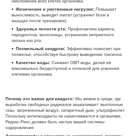
омоложение всех клеток организма.
Физические и умственные нагрузки:
Повышает
выносливость, выводит лактат (устраняет боли в
мышцах после тренировок).
Здоровье полости рта:
Профилактика кариеса,
пародонтоза, молочницы; устранение неприятного
запаха изо рта.
Похмельный синдром:
Эффективно помогает при
похмелье, способствуя быстрому выведению токсинов.
Качество воды:
Снижает ОВП воды, делая её
максимально биодоступной и полезной для усвоения
клетками организма.
Почему это важно для каждого:
Мы живем в среде, где
выработка свободных радикалов зашкаливает: выхлопные
газы, загрязненный воздух, сигаретный дым, ультрафиолет.
Поскольку антиоксиданты не накапливаются в организме,
Редокс-Ринс должен быть частью вашей системы
оздоровления.
Антиоксиданты
в организме не накапливаются, поэтому