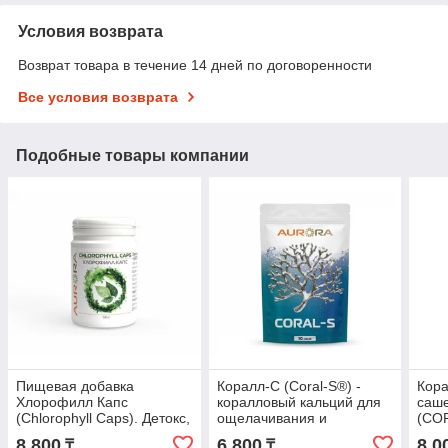
Условия возврата
Возврат товара в течение 14 дней по договоренности
Все условия возврата
Подобные товары компании
Пищевая добавка
Коралл-С (Coral-S®) -
Кора
Хлорофилл Капс
коралловый кальций для
саш
(Chlorophyll Caps). Детокс,
ощелачивания и
(CO
очищение крови,
биодоступности воды
8 800
6 800
8 0
₸
₸