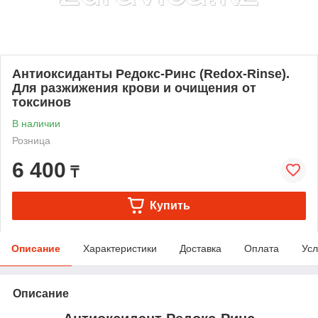
Антиоксиданты Редокс-Ринс (Redox-Rinse).
Для разжижения крови и очищения от
токсинов
В наличии
Розница
6 400
₸
Купить
Описание
Характеристики
Доставка
Оплата
Усл
Описание