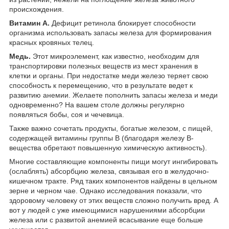
происхождения.
Витамин А.
Дефицит ретинола блокирует способности
организма использовать запасы железа для формирования
красных кровяных телец.
Медь.
Этот микроэлемент, как известно, необходим для
транспортировки полезных веществ из мест хранения в
клетки и органы. При недостатке меди железо теряет свою
способность к перемещению, что в результате ведет к
развитию анемии. Желаете пополнить запасы железа и меди
одновременно? На вашем столе должны регулярно
появляться бобы, соя и чечевица.
Также важно сочетать продукты, богатые железом, с пищей,
содержащей витамины группы В (благодаря железу В-
вещества обретают повышенную химическую активность).
Многие составляющие компоненты пищи могут ингибировать
(ослаблять) абсорбцию железа, связывая его в желудочно-
кишечном тракте. Ряд таких компонентов найдены в цельном
зерне и черном чае. Однако исследования показали, что
здоровому человеку от этих веществ сложно получить вред. А
вот у людей с уже имеющимися нарушениями абсорбции
железа или с развитой анемией всасывание еще больше