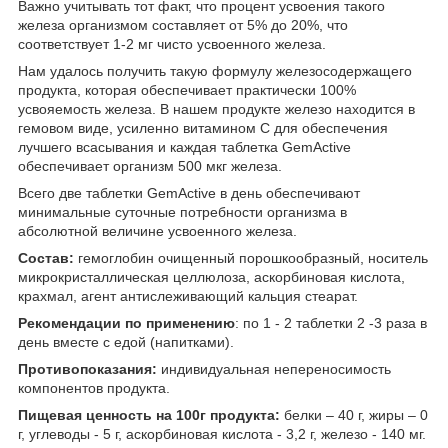
Важно учитывать тот факт, что процент усвоения такого
железа организмом составляет от 5% до 20%, что
соответствует 1-2 мг чисто усвоенного железа.
Нам удалось получить такую формулу железосодержащего
продукта, которая обеспечивает практически 100%
усвояемость железа. В нашем продукте железо находится в
гемовом виде, усиленно витамином С для обеспечения
лучшего всасывания и каждая таблетка GemActive
обеспечивает организм 500 мкг железа.
Всего две таблетки GemActive в день обеспечивают
минимальные суточные потребности организма в
абсолютной величине усвоенного железа.
Состав:
гемоглобин очищенный порошкообразный, носитель
микрокристаллическая целлюлоза, аскорбиновая кислота,
крахмал, агент антислеживающий кальция стеарат.
Рекомендации по применению
: по 1 - 2 таблетки 2 -3 раза в
день вместе с едой (напитками).
Противопоказания:
индивидуальная непереносимость
компонентов продукта.
Пищевая ценность на 100г продукта:
белки – 40 г, жиры – 0
г, углеводы - 5 г, аскорбиновая кислота - 3,2 г, железо - 140 мг.