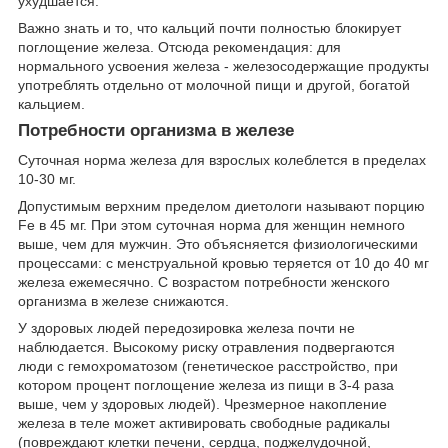
ухудшается.
Важно знать и то, что кальций почти полностью блокирует
поглощение железа. Отсюда рекомендация: для
нормального усвоения железа - железосодержащие продукты
употреблять отдельно от молочной пищи и другой, богатой
кальцием.
Потребности организма в железе
Суточная норма железа для взрослых колеблется в пределах
10-30 мг.
Допустимым верхним пределом диетологи называют порцию
Fe в 45 мг. При этом суточная норма для женщин немного
выше, чем для мужчин. Это объясняется физиологическими
процессами: с менструальной кровью теряется от 10 до 40 мг
железа ежемесячно. С возрастом потребности женского
организма в железе снижаются.
У здоровых людей передозировка железа почти не
наблюдается. Высокому риску отравления подвергаются
люди с гемохроматозом (генетическое расстройство, при
котором процент поглощение железа из пищи в 3-4 раза
выше, чем у здоровых людей). Чрезмерное накопление
железа в теле может активировать свободные радикалы
(повреждают клетки печени, сердца, поджелудочной,