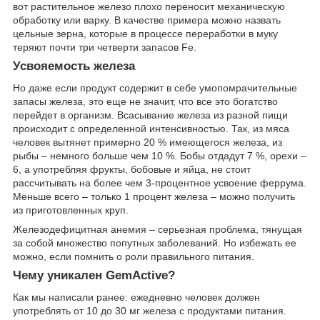
вот растительное железо плохо переносит механическую
обработку или варку. В качестве примера можно назвать
цельные зерна, которые в процессе переработки в муку
теряют почти три четверти запасов Fe.
Усвояемость железа
Но даже если продукт содержит в себе умопомрачительные
запасы железа, это еще не значит, что все это богатство
перейдет в организм. Всасывание железа из разной пищи
происходит с определенной интенсивностью. Так, из мяса
человек вытянет примерно 20 % имеющегося железа, из
рыбы – немного больше чем 10 %. Бобы отдадут 7 %, орехи –
6, а употребляя фрукты, бобовые и яйца, не стоит
рассчитывать на более чем 3-процентное усвоение феррума.
Меньше всего – только 1 процент железа – можно получить
из приготовленных круп.
Железодефицитная анемия – серьезная проблема, тянущая
за собой множество попутных заболеваний. Но избежать ее
можно, если помнить о роли правильного питания.
Чему уникален GemActive?
Как мы написали ранее: ежедневно человек должен
употреблять от 10 до 30 мг железа с продуктами питания.