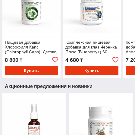
Пищевая добавка
Комплексная пищевая
Ком
Хлорофилл Капс
добавка для глаз Черника
доба
(Chlorophyll Caps). Детокс,
Плюс (Blueberry+) 60
Апел
очищение крови,
таблеток
суст
8 800
4 680
7 2
₸
₸
поддержка ЖКТ
осте
сис
Купить
Купить
Акционные предложения и новинки