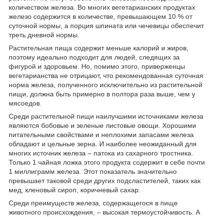
количеством железа. Во многих вегетарианских продуктах
железо содержится в количестве, превышающем 10 % от
суточной нормы, а порция шпината или чечевицы обеспечит
треть дневной нормы.
Растительная пища содержит меньше калорий и жиров,
поэтому идеально подходит для людей, следящих за
фигурой и здоровьем. Но, помимо этого, приверженцы
вегетарианства не отрицают, что рекомендованная суточная
норма железа, полученного исключительно из растительной
пищи, должна быть примерно в полтора раза выше, чем у
мясоедов.
Среди растительной пищи наилучшими источниками железа
являются бобовые и зеленые листовые овощи. Хорошими
питательными свойствами и неплохими запасами железа
обладают и цельные зерна. И наиболее неожиданный для
многих источник железа – патока из сахарного тростника.
Только 1 чайная ложка этого продукта содержит в себе почти
1 миллиграмм железа. Этот показатель значительно
превышает таковой среди других подсластителей, таких как
мед, кленовый сироп, коричневый сахар.
Среди преимуществ железа, содержащегося в пище
животного происхождения, – высокая термоустойчивость. А