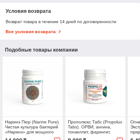
Условия возврата
Возврат товара в течение 14 дней по договоренности
Все условия возврата
Подобные товары компании
Наринэ Пюр (Narine Pure).
Прополюкс Табс (Propolux
Огне
Чистая культура бактерий
Tabs). ОРВИ, ангина,
Экст
«Наринэ» для мощного
тонзиллит, фарингит,
при
иммунитета и
синусит, ринит, отит,
легк