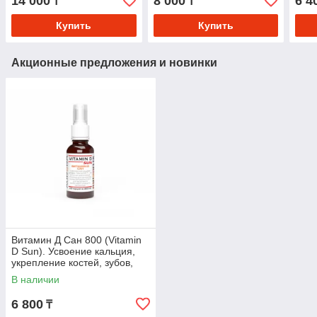
14 000
8 000
6 4
₸
₸
восстановления
стоматит, пародонтоз
имм
микрофлоры
Купить
Купить
Акционные предложения и новинки
Витамин Д Сан 800 (Vitamin
D Sun). Усвоение кальция,
укрепление костей, зубов,
поддержка иммунной,
В наличии
нервной систем
6 800
₸